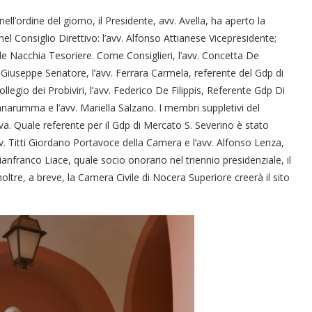
ll’ordine del giorno, il Presidente, avv. Avella, ha aperto la
 nel Consiglio Direttivo: l’avv. Alfonso Attianese Vicepresidente;
aele Nacchia Tesoriere. Come Consiglieri, l’avv. Concetta De
v. Giuseppe Senatore, l’avv. Ferrara Carmela, referente del Gdp di
llegio dei Probiviri, l’avv. Federico De Filippis, Referente Gdp Di
nnarumma e l’avv. Mariella Salzano. I membri suppletivi del
ova. Quale referente per il Gdp di Mercato S. Severino è stato
v. Titti Giordano Portavoce della Camera e l’avv. Alfonso Lenza,
Gianfranco Liace, quale socio onorario nel triennio presidenziale, il
oltre, a breve, la Camera Civile di Nocera Superiore creerà il sito