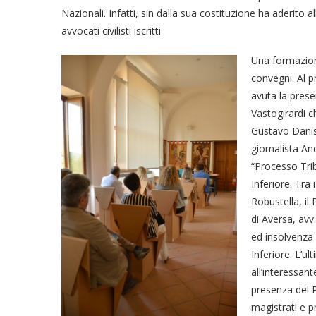
Nazionali. Infatti, sin dalla sua costituzione ha aderit
avvocati civilisti iscritti.
Una formazion
convegni. Al pr
avuta la prese
Vastogirardi c
Gustavo Danise
giornalista A
“Processo Trib
Inferiore. Tra 
Robustella, il
di Aversa, avv
ed insolvenza 
Inferiore. L’u
all’interessa
presenza del P
magistrati e pr