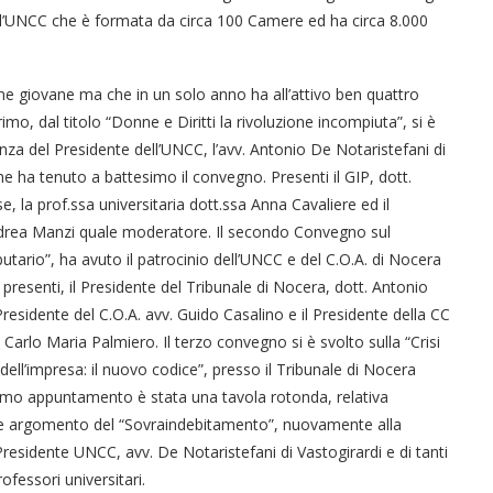
o all’UNCC che è formata da circa 100 Camere ed ha circa 8.000
e giovane ma che in un solo anno ha all’attivo ben quattro
imo, dal titolo “Donne e Diritti la rivoluzione incompiuta”, si è
nza del Presidente dell’UNCC, l’avv. Antonio De Notaristefani di
he ha tenuto a battesimo il convegno. Presenti il GIP, dott.
, la prof.ssa universitaria dott.ssa Anna Cavaliere ed il
ndrea Manzi quale moderatore. Il secondo Convegno sul
utario”, ha avuto il patrocinio dell’UNCC e del C.O.A. di Nocera
i presenti, il Presidente del Tribunale di Nocera, dott. Antonio
 Presidente del C.O.A. avv. Guido Casalino e il Presidente della CC
. Carlo Maria Palmiero. Il terzo convegno si è svolto sulla “Crisi
dell’impresa: il nuovo codice”, presso il Tribunale di Nocera
ltimo appuntamento è stata una tavola rotonda, relativa
nte argomento del “Sovraindebitamento”, nuovamente alla
residente UNCC, avv. De Notaristefani di Vastogirardi e di tanti
ofessori universitari.