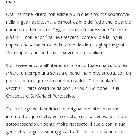
mare.
Ora il termine Piliero non esiste più in quel sito, ma sopravvive
nella lingua napoletana, a dimostrazione del fatto che le parole
durano più delle pietre. Oggi è desueta l’espressione: “
‘o sìcco
pilièro
” – con le “o” finali evanescenti, come vuole la lingua
napoletana – che era la definizione destinata agli spilungoni.
Per i napoletani con I capelli grigi è però familiare.
Sopravvive ancora all’interno dell’area portuale una
Calata del
Piliéro
, un tempo una striscia di banchina molto stretta, con un
ponticello tra la palazzina borbonica della “Immacolatella
vecchia” – fatta costruire da don Carlos di Borbone – e la
Chiesetta di S. Maria di Portosalvo.
Era là il largo del Mandracchio, originariamente un bacino
interno di acque chete, poi colmato, cui si accedeva dal mare
sottopassando un ponte molto ribassato, il quale con la sua
geometria angusta scoraggiava traffici di contrabbando con