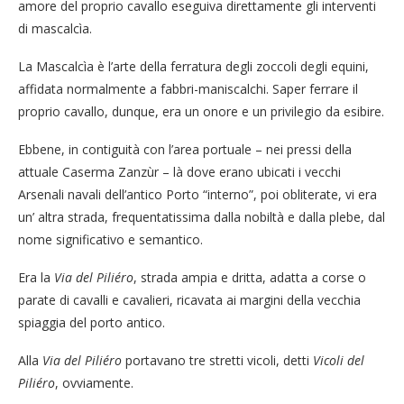
amore del proprio cavallo eseguiva direttamente gli interventi
di mascalcìa.
La Mascalcìa è l’arte della ferratura degli zoccoli degli equini,
affidata normalmente a fabbri-maniscalchi. Saper ferrare il
proprio cavallo, dunque, era un onore e un privilegio da esibire.
Ebbene, in contiguità con l’area portuale – nei pressi della
attuale Caserma Zanzùr – là dove erano ubicati i vecchi
Arsenali navali dell’antico Porto “interno”, poi obliterate, vi era
un’ altra strada, frequentatissima dalla nobiltà e dalla plebe, dal
nome significativo e semantico.
Era la
Via del Piliéro
, strada ampia e dritta, adatta a corse o
parate di cavalli e cavalieri, ricavata ai margini della vecchia
spiaggia del porto antico.
Alla
Via del Piliéro
portavano tre stretti vicoli, detti
Vicoli del
Piliéro
, ovviamente.