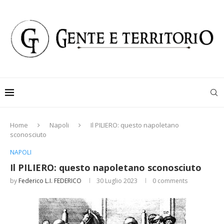
Home
Napoli
Il PILIERO: questo napoletano
sconosciuto
NAPOLI
Il PILIERO: questo napoletano sconosciuto
by
Federico L.I. FEDERICO
30 Luglio 2023
0 comments