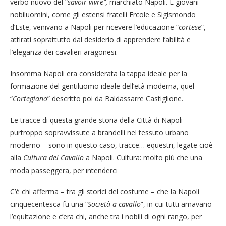
verbo nuovo del “
savoir vivre”,
marchiato Napoli. E giovani
nobiluomini, come gli estensi fratelli Ercole e Sigismondo
d’Este, venivano a Napoli per ricevere l’educazione “
cortese
”,
attirati soprattutto dal desiderio di apprendere l’abilità e
l’eleganza dei cavalieri aragonesi.
Insomma Napoli era considerata la tappa ideale per la
formazione del gentiluomo ideale dell’età moderna, quel
“
Cortegiano
” descritto poi da Baldassarre Castiglione.
Le tracce di questa grande storia della Città di Napoli –
purtroppo sopravvissute a brandelli nel tessuto urbano
moderno – sono in questo caso, tracce… equestri, legate cioè
alla
Cultura del Cavallo
a Napoli. Cultura: molto più che una
moda passeggera, per intenderci
C’è chi afferma – tra gli storici del costume – che la Napoli
cinquecentesca fu una “
Società a cavallo
”, in cui tutti amavano
l’equitazione e c’era chi, anche tra i nobili di ogni rango, per