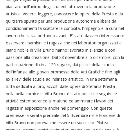
piantato nell’animo degli studenti attraverso la produzione
artistica. Vedere, leggere, conoscere le opere della Presta e da
qui trarre spunto per una produzione autonoma e libera da
condizionamenti fa scattare la curiosità, l’impegno e la cura nel
lavoro che si sta portando avanti. E’ stato davvero interessante
osservare i bambini e i ragazzi che nei laboratori organizzati al
piano nobile di Villa Bruno hanno lavorato in silenzio e con
passione alla creazione. Dal 28 novembre al 5 dicembre, con la
partecipazione di circa 120 ragazzi, dai piccini della scuola
dell’Infanzia alle giovani promesse delle Arti Grafiche fino agli
ex allievi delle scuole ad indirizzo artistico, in una settimana
tutta dedicata a loro, accolti dalle opere di Stefania Presta
nella bella cornice di Villa Bruno, è stato possibile seguire le
attività estemporanee al mattino ed ammirare i lavori dei
ragazzi in esposizione anche nel pomeriggio. Con queste
premesse la serata premiale del 5 dicembre nelle Fonderie di
Villa Bruno non poteva che essere un successo. Platea
gremita, parenti, amici, estimatori gremivano la sala che si è