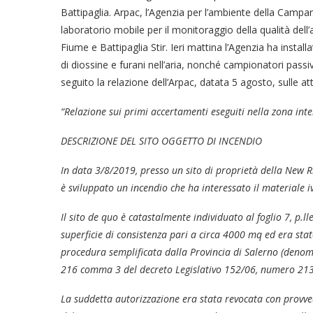
Battipaglia. Arpac, l’Agenzia per l’ambiente della Campan
laboratorio mobile per il monitoraggio della qualità dell
Fiume e Battipaglia Stir. Ieri mattina l’Agenzia ha inst
di diossine e furani nell’aria, nonché campionatori passi
seguito la relazione dell’Arpac, datata 5 agosto, sulle at
“Relazione sui primi accertamenti eseguiti nella zona inte
DESCRIZIONE DEL SITO OGGETTO DI INCENDIO
In data 3/8/2019, presso un sito di proprietà della New Ri
è sviluppato un incendio che ha interessato il materiale iv
Il sito de quo è catastalmente individuato al foglio 7, p.
superficie di consistenza pari a circa 4000 mq ed era stato
procedura semplificata dalla Provincia di Salerno (denomin
216 comma 3 del decreto Legislativo 152/06, numero 213
La suddetta autorizzazione era stata revocata con provv