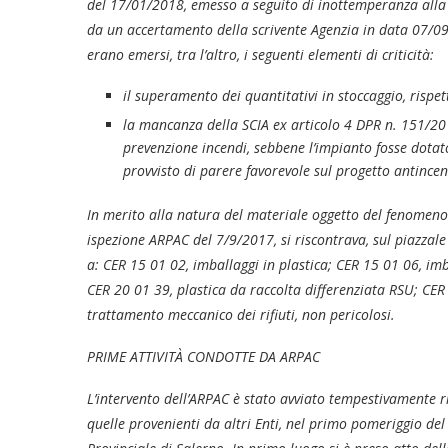
del 17/01/2018, emesso a seguito di inottemperanza alla
da un accertamento della scrivente Agenzia in data 07/09
erano emersi, tra l’altro, i seguenti elementi di criticità:
il superamento dei quantitativi in stoccaggio, rispett
la mancanza della SCIA ex articolo 4 DPR n. 151/201
prevenzione incendi, sebbene l’impianto fosse dotato
provvisto di parere favorevole sul progetto antincen
In merito alla natura del materiale oggetto del fenomeno
ispezione ARPAC del 7/9/2017, si riscontrava, sul piazzale 
a: CER 15 01 02, imballaggi in plastica; CER 15 01 06, imb
CER 20 01 39, plastica da raccolta differenziata RSU; CER 1
trattamento meccanico dei rifiuti, non pericolosi.
PRIME ATTIVITÀ CONDOTTE DA ARPAC
L’intervento dell’ARPAC è stato avviato tempestivamente ri
quelle provenienti da altri Enti, nel primo pomeriggio de