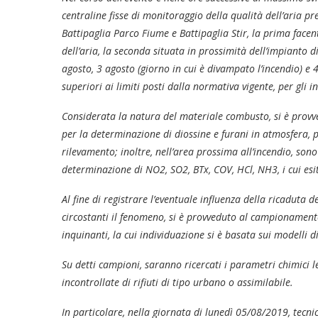
centraline fisse di monitoraggio della qualità dell’aria pr
Battipaglia Parco Fiume e Battipaglia Stir, la prima facen
dell’aria, la seconda situata in prossimità dell’impianto di
agosto, 3 agosto (giorno in cui è divampato l’incendio) e
superiori ai limiti posti dalla normativa vigente, per gli i
Considerata la natura del materiale combusto, si è provv
per la determinazione di diossine e furani in atmosfera, p
rilevamento; inoltre, nell’area prossima all’incendio, sono 
determinazione di NO2, SO2, BTx, COV, HCl, NH3, i cui esi
Al fine di registrare l’eventuale influenza della ricaduta d
circostanti il fenomeno, si è provveduto al campionamento
inquinanti, la cui individuazione si è basata sui modelli d
Su detti campioni, saranno ricercati i parametri chimici 
incontrollate di rifiuti di tipo urbano o assimilabile.
In particolare, nella giornata di lunedì 05/08/2019, tecni