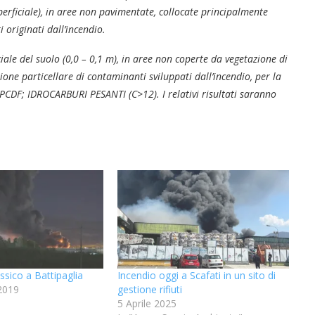
perficiale), in aree non pavimentate, collocate principalmente
 originati dall’incendio.
iciale del suolo (0,0 – 0,1 m), in aree non coperte da vegetazione di
razione particellare di contaminanti sviluppati dall’incendio, per la
 PCDF; IDROCARBURI PESANTI (C>12). I relativi risultati saranno
sico a Battipaglia
Incendio oggi a Scafati in un sito di
2019
gestione rifiuti
5 Aprile 2025