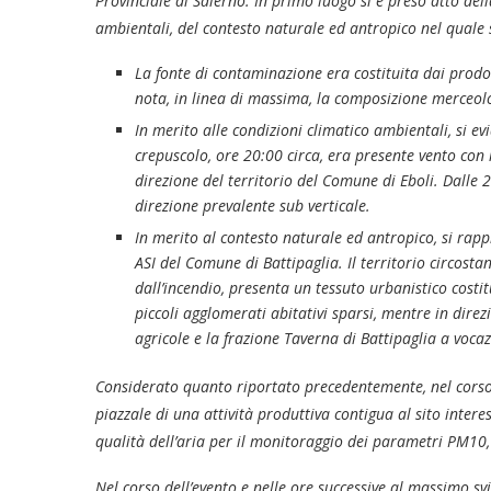
Provinciale di Salerno. In primo luogo si è preso atto del
ambientali, del contesto naturale ed antropico nel quale s
La fonte di contaminazione era costituita dai prodott
nota, in linea di massima, la composizione merceolo
In merito alle condizioni climatico ambientali, si e
crepuscolo, ore 20:00 circa, era presente vento con 
direzione del territorio del Comune di Eboli. Dalle 
direzione prevalente sub verticale.
In merito al contesto naturale ed antropico, si rappr
ASI del Comune di Battipaglia. Il territorio circostan
dall’incendio, presenta un tessuto urbanistico costitu
piccoli agglomerati abitativi sparsi, mentre in direz
agricole e la frazione Taverna di Battipaglia a vocaz
Considerato quanto riportato precedentemente, nel corso d
piazzale di una attività produttiva contigua al sito intere
qualità dell’aria per il monitoraggio dei parametri PM10, 
Nel corso dell’evento e nelle ore successive al massimo sv