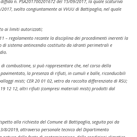
 diffida n. PSA201700201672 del 15/09/2017, la quale scaturiva
/2017, svolto congiuntamente ai VVUU di Battipaglia, nel quale
o ai limiti autorizzati;
1 – regolamento recante la disciplina dei procedimenti inerenti la
 di sistema antincendio costituito da idranti perimetrali e
dio.
 di combustione, si può rappresentare che, nel corso della
pavimentato, la presenza di rifiuti, in cumuli e balle, riconducibili
allaggi misti; CER 20 01 02, vetro da raccolta differenziata di RSU;
9 12 12, altri rifiuti (compresi materiali misti) prodotti dal
spetto alla richiesta del Comune di Battipaglia, seguita poi da
l 3/8/2019, attraverso personale tecnico del Dipartimento