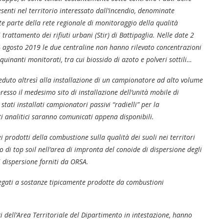
esenti nel territorio interessato dall’incendio, denominate
te parte della rete regionale di monitoraggio della qualità
 trattamento dei rifiuti urbani (Stir) di Battipaglia. Nelle date 2
 4 agosto 2019 le due centraline non hanno rilevato concentrazioni
nquinanti monitorati, tra cui biossido di azoto e polveri sottili…
eduto altresì alla installazione di un campionatore ad alto volume
resso il medesimo sito di installazione dell’unità mobile di
stati installati campionatori passivi “radielli” per la
ti analitici saranno comunicati appena disponibili.
ei prodotti della combustione sulla qualità dei suoli nei territori
 di top soil nell’area di impronta del conoide di dispersione degli
i dispersione forniti da ORSA.
legati a sostanze tipicamente prodotte da combustioni
ci dell’Area Territoriale del Dipartimento in intestazione, hanno