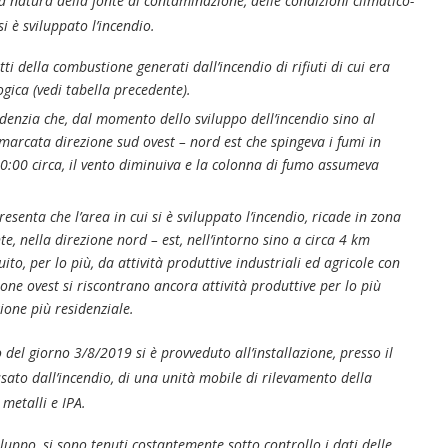
la natura della fonte di contaminazione, delle condizioni climatico-
i è sviluppato l’incendio.
i della combustione generati dall’incendio di rifiuti di cui era
gica (vedi tabella precedente).
videnzia che, dal momento dello sviluppo dell’incendio sino al
marcata direzione sud ovest – nord est che spingeva i fumi in
20:00 circa, il vento diminuiva e la colonna di fumo assumeva
esenta che l’area in cui si è sviluppato l’incendio, ricade in zona
“Un’Ape tra le pagine”, prestito
“Il respiro del mare”, personale
Una barca entra nel Fiordo di
Nuova tanker in acciaio inox
“La Grazia” di Sorrentino
“La Grazia” di Sorrentino
te, nella direzione nord – est, nell’intorno sino a circa 4 km
presentato da Milvia Marigliano
presentato da Milvia Marigliano
di Terry Mangiatordi
digitale gratuito e...
Crapolla violando...
per la Navalmed
ito, per lo più, da attività produttive industriali ed agricole con
ione ovest si riscontrano ancora attività produttive per lo più
ione più residenziale.
el giorno 3/8/2019 si è provveduto all’installazione, presso il
ssato dall’incendio, di una unità mobile di rilevamento della
metalli e IPA.
iluppo, si sono tenuti costantemente sotto controllo i dati delle