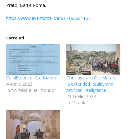
Prato, Bari e Roma.
https://www.eventbrite.it/e/617166681157
Correlati
Call4Future di Cte Matera
Conclusa alla Cte Matera
4 Aprile 2023
la eXtended Reality and
In "In Italia e nel mondo"
Artificial Intelligence
23 Luglio 2023
In "Scuola"