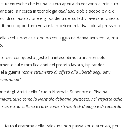
ni studentesche che in una lettera aperta chiedevano al ministro
nanziare la ricerca in tecnologia
dual use
, cioè a scopo civile e
rdi di collaborazione e gli studenti dei collettivi avevano chiesto
 ritenuto opportuno votare la mozione relativa solo al prossimo.
ella scelta non esistono boicottaggio né deriva antisemita, ma
o.
rato che con questo gesto ha inteso dimostrare non solo
amente sulle ramificazioni del proprio lavoro, ispirandosi
della guerra “
come strumento di offesa alla libertà degli altri
ernazionali”.
one degli Amici della Scuola Normale Superiore di Pisa ha
 universitarie come la Normale debbano piuttosto, nel rispetto delle
 scienza, la cultura e l’arte come elementi di dialogo e di raccordo
Di fatto il dramma della Palestina non passa sotto silenzio, per