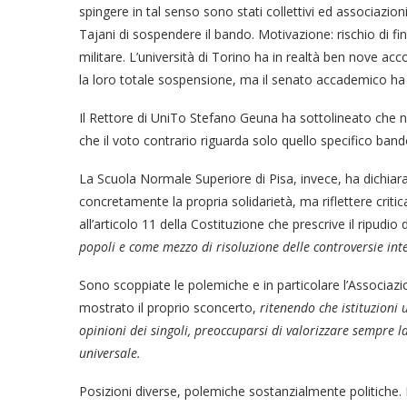
spingere in tal senso sono stati collettivi ed associazio
Tajani di sospendere il bando. Motivazione: rischio di fi
militare. L’università di Torino ha in realtà ben nove acco
la loro totale sospensione, ma il senato accademico ha
Il Rettore di UniTo Stefano Geuna ha sottolineato che n
che il voto contrario riguarda solo quello specifico band
La Scuola Normale Superiore di Pisa, invece, ha dichia
concretamente la propria solidarietà, ma riflettere critic
all’articolo 11 della Costituzione che prescrive il ripudio 
popoli e come mezzo di risoluzione delle controversie int
Sono scoppiate le polemiche e in particolare l’Associazi
mostrato il proprio sconcerto,
ritenendo che istituzioni
opinioni dei singoli, preoccuparsi di valorizzare sempre la
universale.
Posizioni diverse, polemiche sostanzialmente politiche. 