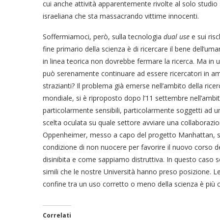
cui anche attività apparentemente rivolte al solo studi
israeliana che sta massacrando vittime innocenti.
Soffermiamoci, però, sulla tecnologia
dual use
e sui risc
fine primario della scienza è di ricercare il bene dell’u
in linea teorica non dovrebbe fermare la ricerca. Ma i
può serenamente continuare ad essere ricercatori in amb
strazianti? Il problema già emerse nell’ambito della rice
mondiale, si è riproposto dopo l’11 settembre nell’ambito
particolarmente sensibili, particolarmente soggetti ad un
scelta oculata su quale settore avviare una collaborazione
Oppenheimer, messo a capo del progetto Manhattan, si v
condizione di non nuocere per favorire il nuovo corso del
disinibita e come sappiamo distruttiva. In questo caso sc
simili che le nostre Università hanno preso posizione. 
confine tra un uso corretto o meno della scienza è più c
Correlati