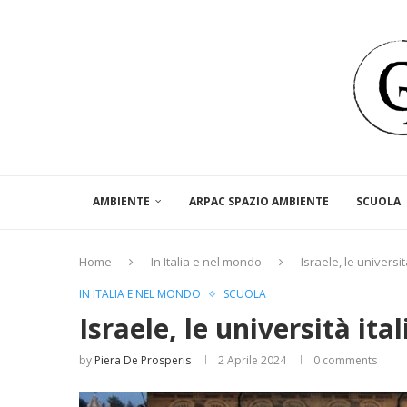
AMBIENTE
ARPAC SPAZIO AMBIENTE
SCUOLA
Home
In Italia e nel mondo
Israele, le universi
IN ITALIA E NEL MONDO
SCUOLA
Israele, le università ita
by
Piera De Prosperis
2 Aprile 2024
0 comments