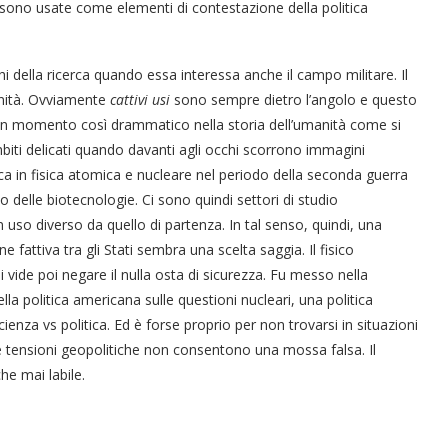
o sono usate come elementi di contestazione della politica
hi della ricerca quando essa interessa anche il campo militare. Il
manità. Ovviamente
cattivi usi
sono sempre dietro l’angolo e questo
n un momento così drammatico nella storia dell’umanità come si
iti delicati quando davanti agli occhi scorrono immagini
rca in fisica atomica e nucleare nel periodo della seconda guerra
 delle biotecnologie. Ci sono quindi settori di studio
 uso diverso da quello di partenza. In tal senso, quindi, una
 fattiva tra gli Stati sembra una scelta saggia. Il fisico
ide poi negare il nulla osta di sicurezza. Fu messo nella
la politica americana sulle questioni nucleari, una politica
ienza vs politica. Ed è forse proprio per non trovarsi in situazioni
Le tensioni geopolitiche non consentono una mossa falsa. Il
he mai labile.