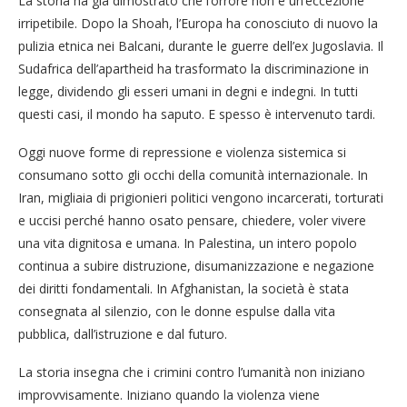
La storia ha già dimostrato che l’orrore non è un’eccezione
irripetibile. Dopo la Shoah, l’Europa ha conosciuto di nuovo la
pulizia etnica nei Balcani, durante le guerre dell’ex Jugoslavia. Il
Sudafrica dell’apartheid ha trasformato la discriminazione in
legge, dividendo gli esseri umani in degni e indegni. In tutti
questi casi, il mondo ha saputo. E spesso è intervenuto tardi.
Oggi nuove forme di repressione e violenza sistemica si
consumano sotto gli occhi della comunità internazionale. In
Iran, migliaia di prigionieri politici vengono incarcerati, torturati
e uccisi perché hanno osato pensare, chiedere, voler vivere
una vita dignitosa e umana. In Palestina, un intero popolo
continua a subire distruzione, disumanizzazione e negazione
dei diritti fondamentali. In Afghanistan, la società è stata
consegnata al silenzio, con le donne espulse dalla vita
pubblica, dall’istruzione e dal futuro.
La storia insegna che i crimini contro l’umanità non iniziano
improvvisamente. Iniziano quando la violenza viene