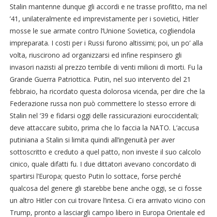
Stalin mantenne dunque gli accordi e ne trasse profitto, ma nel
’41, unilateralmente ed imprevistamente per i sovietici, Hitler
mosse le sue armate contro l’Unione Sovietica, cogliendola
impreparata. I costi per i Russi furono altissimi; poi, un po’ alla
volta, riuscirono ad organizzarsi ed infine respinsero gli
invasori nazisti al prezzo terribile di venti milioni di morti. Fu la
Grande Guerra Patriottica. Putin, nel suo intervento del 21
febbraio, ha ricordato questa dolorosa vicenda, per dire che la
Federazione russa non può commettere lo stesso errore di
Stalin nel ‘39 e fidarsi oggi delle rassicurazioni euroccidentali;
deve attaccare subito, prima che lo faccia la NATO. L’accusa
putiniana a Stalin si limita quindi all’ingenuità per aver
sottoscritto e creduto a quel patto, non investe il suo calcolo
cinico, quale difatti fu. I due dittatori avevano concordato di
spartirsi l’Europa; questo Putin lo sottace, forse perché
qualcosa del genere gli starebbe bene anche oggi, se ci fosse
un altro Hitler con cui trovare l’intesa. Ci era arrivato vicino con
Trump, pronto a lasciargli campo libero in Europa Orientale ed