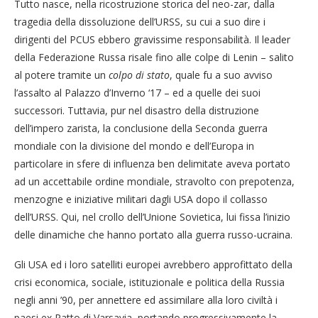
Tutto nasce, nella ricostruzione storica del neo-zar, dalla
tragedia della dissoluzione dell’URSS, su cui a suo dire i
dirigenti del PCUS ebbero gravissime responsabilità. Il leader
della Federazione Russa risale fino alle colpe di Lenin – salito
al potere tramite un
colpo di stato
, quale fu a suo avviso
l’assalto al Palazzo d’Inverno ‘17 – ed a quelle dei suoi
successori. Tuttavia, pur nel disastro della distruzione
dell’impero zarista, la conclusione della Seconda guerra
mondiale con la divisione del mondo e dell’Europa in
particolare in sfere di influenza ben delimitate aveva portato
ad un accettabile ordine mondiale, stravolto con prepotenza,
menzogne e iniziative militari dagli USA dopo il collasso
dell’URSS. Qui, nel crollo dell’Unione Sovietica, lui fissa l’inizio
delle dinamiche che hanno portato alla guerra russo-ucraina.
Gli USA ed i loro satelliti europei avrebbero approfittato della
crisi economica, sociale, istituzionale e politica della Russia
negli anni ’90, per annettere ed assimilare alla loro civiltà i
paesi ex Patto di Varsavia, portando progressivamente la