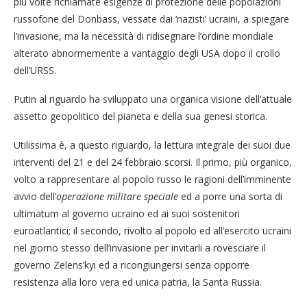
più volte richiamate esigenze di protezione delle popolazioni
russofone del Donbass, vessate dai ‘nazisti’ ucraini, a spiegare
l’invasione, ma la necessità di ridisegnare l’ordine mondiale
alterato abnormemente a vantaggio degli USA dopo il crollo
dell’URSS.
Putin al riguardo ha sviluppato una organica visione dell’attuale
assetto geopolitico del pianeta e della sua genesi storica.
Utilissima è, a questo riguardo, la lettura integrale dei suoi due
interventi del 21 e del 24 febbraio scorsi. Il primo, più organico,
volto a rappresentare al popolo russo le ragioni dell’imminente
avvio dell’
operazione militare speciale
ed a porre una sorta di
ultimatum al governo ucraino ed ai suoi sostenitori
euroatlantici; il secondo, rivolto al popolo ed all’esercito ucraini
nel giorno stesso dell’invasione per invitarli a rovesciare il
governo Zelens’kyi ed a ricongiungersi senza opporre
resistenza alla loro vera ed unica patria, la Santa Russia.