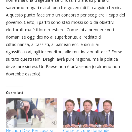
non è mai una tragedia e se ci fossimo andati prima ci
saremmo magari evitati ben tre governi di fila a guida tecnica.
A questo punto facciamo un concorso per scegliere il capo del
governo. Certo, i partiti sono stati mossi solo da obiettivi
elettorali, ma è il loro mestiere. Come fai a prendere voti
domani se oggi dici no ai superbonus, al reddito di
cittadinanza, ai tassisti, ai balneari ecc. e dici si ai
rigassificatori, agli inceneritori, alle multinazionali, ecc.? Forse
su tutti questi temi Draghi avrà pure ragione, ma la politica
deve fare sintesi. Un Paese non è un’azienda (o almeno non
dovrebbe esserlo).
Correlati
Election Day. Per cosa si
Conte ter: due domande