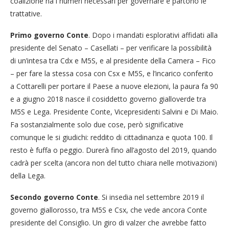
coalizione ha i numeri necessari per governare e partono le
trattative.
Primo governo Conte
. Dopo i mandati esplorativi affidati alla
presidente del Senato – Casellati – per verificare la possibilità
di un’intesa tra Cdx e M5S, e al presidente della Camera – Fico
– per fare la stessa cosa con Csx e M5S, e l’incarico conferito
a Cottarelli per portare il Paese a nuove elezioni, la paura fa 90
e a giugno 2018 nasce il cosiddetto governo gialloverde tra
M5S e Lega. Presidente Conte, Vicepresidenti Salvini e Di Maio.
Fa sostanzialmente solo due cose, però significative
comunque le si giudichi: reddito di cittadinanza e quota 100. Il
resto è fuffa o peggio. Durerà fino all’agosto del 2019, quando
cadrà per scelta (ancora non del tutto chiara nelle motivazioni)
della Lega.
Secondo governo Conte
. Si insedia nel settembre 2019 il
governo giallorosso, tra M5S e Csx, che vede ancora Conte
presidente del Consiglio. Un giro di valzer che avrebbe fatto