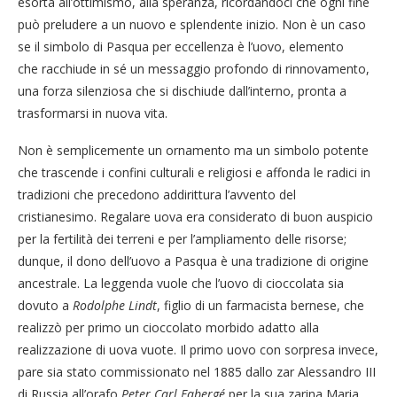
esorta all’ottimismo, alla speranza, ricordandoci che ogni fine
può preludere a un nuovo e splendente inizio. Non è un caso
se il simbolo di Pasqua per eccellenza è l’uovo, elemento
che racchiude in sé un messaggio profondo di rinnovamento,
una forza silenziosa che si dischiude dall’interno, pronta a
trasformarsi in nuova vita.
Non è semplicemente un ornamento ma un simbolo potente
che trascende i confini culturali e religiosi e affonda le radici in
tradizioni che precedono addirittura l’avvento del
cristianesimo. Regalare uova era considerato di buon auspicio
per la fertilità dei terreni e per l’ampliamento delle risorse;
dunque, il dono dell’uovo a Pasqua è una tradizione di origine
ancestrale. La leggenda vuole che l’uovo di cioccolata sia
dovuto a
Rodolphe Lindt
, figlio di un farmacista bernese, che
realizzò per primo un cioccolato morbido adatto alla
realizzazione di uova vuote. Il primo uovo con sorpresa invece,
pare sia stato commissionato nel 1885 dallo zar Alessandro III
di Russia all’orafo
Peter Carl Fabergé
per la sua zarina Maria