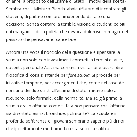
chiarire, a proposito dell’Esame di Stato, i motivi della scelta?
Sembra che il Ministro Bianchi abbia rifiutato di incontrare gli
studenti, di parlare con loro, imponendo dall’alto una
decisione. Senza contare la terribile visione di studenti colpiti
dai manganelli della polizia che rievoca dolorose immagini del
passato che pensavamo cancellate.
Ancora una volta il nocciolo della questione è ripensare la
scuola non solo con investimenti concreti in termini di aule,
docenti, personale Ata, ma con una rivisitazione oserei dire
filosofica di cosa si intende per
fare scuola
. Si procede per
iniziative tampone, per accorgimenti che, come nel caso del
ripristino dei due scritti all’esame di stato, mirano solo al
recupero, solo formale, della normalità. Ma se già prima la
scuola era in affanno come si fa a non pensare che l’affanno
sia diventato asma, bronchite, polmonite? La scuola è in
profonda sofferenza e i giovani sembrano saperlo più di noi
che ipocritamente mettiamo la testa sotto la sabbia.