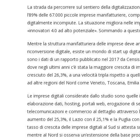
La strada da percorrere sul sentiero della digitalizzazio
l’89% delle 67.000 piccole imprese manifatturiere, comp
digitalmente incompiute. La situazione migliora nelle im
«innovatori 4.0 ad alto potenziale». Sommando a questo d
Mentre la struttura manifatturiera delle imprese deve 
riconversione digitale, esiste un mondo di start up digit
sono i dati di un rapporto pubblicato nel 2017 da Cens
dove negli ultimi anni c’è stata la maggiore crescita di im
cresciuto del 26,3%, a una velocità tripla rispetto a quel
ad altre regioni del Nord come Veneto, Toscana, Emil
Le imprese digitali considerate dallo studio sono quell
elaborazione dati, hosting, portali web, erogazione di se
telecomunicazioni e commercio al dettaglio attraverso la
aumento del 25,3%, il Lazio con il 25,1% e la Puglia con
tasso di crescita delle imprese digitali al Sud si attest
mentre al Nord si osserva un’estensione della base prod