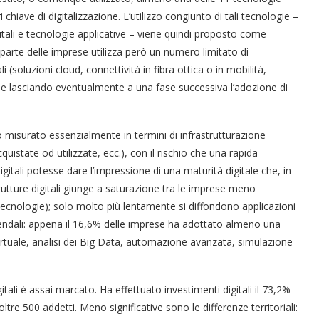
hiave di digitalizzazione. L’utilizzo congiunto di tali tecnologie –
gitali e tecnologie applicative – viene quindi proposto come
 parte delle imprese utilizza però un numero limitato di
i (soluzioni cloud, connettività in fibra ottica o in mobilità,
 e lasciando eventualmente a una fase successiva l’adozione di
to misurato essenzialmente in termini di infrastrutturazione
istate od utilizzate, ecc.), con il rischio che una rapida
digitali potesse dare l’impressione di una maturità digitale che, in
trutture digitali giunge a saturazione tra le imprese meno
5 tecnologie); solo molto più lentamente si diffondono applicazioni
ndali: appena il 16,6% delle imprese ha adottato almeno una
irtuale, analisi dei Big Data, automazione avanzata, simulazione
itali è assai marcato. Ha effettuato investimenti digitali il 73,2%
ltre 500 addetti. Meno significative sono le differenze territoriali: