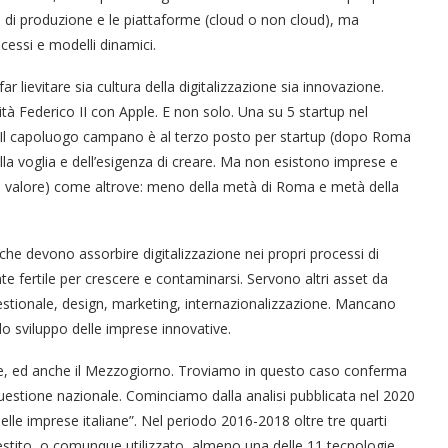
di produzione e le piattaforme (cloud o non cloud), ma
cessi e modelli dinamici.
r lievitare sia cultura della digitalizzazione sia innovazione.
sità Federico II con Apple. E non solo. Una su 5 startup nel
. Il capoluogo campano è al terzo posto per startup (dopo Roma
ella voglia e dell’esigenza di creare. Ma non esistono imprese e
el valore) come altrove: meno della metà di Roma e metà della
he devono assorbire digitalizzazione nei propri processi di
fertile per crescere e contaminarsi. Servono altri asset da
 gestionale, design, marketing, internazionalizzazione. Mancano
lo sviluppo delle imprese innovative.
ese, ed anche il Mezzogiorno. Troviamo in questo caso conferma
questione nazionale. Cominciamo dalla analisi pubblicata nel 2020
nelle imprese italiane”. Nel periodo 2016-2018 oltre tre quarti
stito, o comunque utilizzato, almeno una delle 11 tecnologie