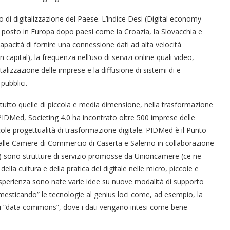
 di digitalizzazione del Paese. L’indice Desi (Digital economy
 25° posto in Europa dopo paesi come la Croazia, la Slovacchia e
capacità di fornire una connessione dati ad alta velocità
 capital), la frequenza nell’uso di servizi online quali video,
alizzazione delle imprese e la diffusione di sistemi di e-
 pubblici.
tutto quelle di piccola e media dimensione, nella trasformazione
o PIDMed, Societing 4.0 ha incontrato oltre 500 imprese delle
ole progettualità di trasformazione digitale. PIDMed è il Punto
alle Camere di Commercio di Caserta e Salerno in collaborazione
PID) sono strutture di servizio promosse da Unioncamere (ce ne
della cultura e della pratica del digitale nelle micro, piccole e
esperienza sono nate varie idee su nuove modalità di supporto
omesticando” le tecnologie al genius loci come, ad esempio, la
i di “data commons”, dove i dati vengano intesi come bene