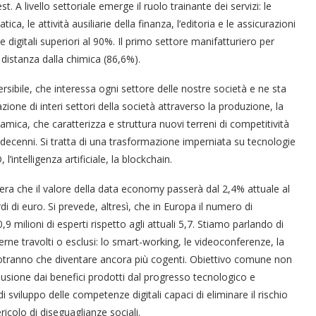
A livello settoriale emerge il ruolo trainante dei servizi: le
ca, le attività ausiliarie della finanza, l’editoria e le assicurazioni
digitali superiori al 90%. Il primo settore manifatturiero per
 distanza dalla chimica (86,6%).
versibile, che interessa ogni settore delle nostre società e ne sta
ne di interi settori della società attraverso la produzione, la
“Un’Ape tra le pagine”, prestito
Licata celebra il ruolo del suo
Licata celebra il ruolo del suo
Una barca entra nel Fiordo di
Nuova tanker in acciaio inox
“La Grazia” di Sorrentino
inamica, che caratterizza e struttura nuovi terreni di competitività
presentato da Milvia Marigliano
digitale gratuito e...
Crapolla violando...
per la Navalmed
porto nello...
porto nello...
i decenni. Si tratta di una trasformazione imperniata su tecnologie
’intelligenza artificiale, la blockchain.
ra che il valore della data economy passerà dal 2,4% attuale al
di di euro. Si prevede, altresì, che in Europa il numero di
,9 milioni di esperti rispetto agli attuali 5,7. Stiamo parlando di
e travolti o esclusi: lo smart-working, le videoconferenze, la
 potranno che diventare ancora più cogenti. Obiettivo comune non
sclusione dai benefici prodotti dal progresso tecnologico e
 sviluppo delle competenze digitali capaci di eliminare il rischio
icolo di diseguaglianze sociali.