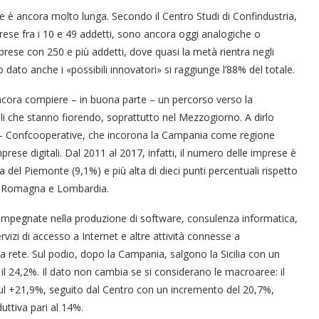
ne è ancora molto lunga. Secondo il Centro Studi di Confindustria,
rese fra i 10 e 49 addetti, sono ancora oggi analogiche o
prese con 250 e più addetti, dove quasi la metà rientra negli
ato anche i «possibili innovatori» si raggiunge l’88% del totale.
ancora compiere – in buona parte – un percorso verso la
ali che stanno fiorendo, soprattutto nel Mezzogiorno. A dirlo
is- Confcooperative, che incorona la Campania come regione
prese digitali. Dal 2011 al 2017, infatti, il numero delle imprese è
la del Piemonte (9,1%) e più alta di dieci punti percentuali rispetto
ia Romagna e Lombardia.
e impegnate nella produzione di software, consulenza informatica,
rvizi di accesso a Internet e altre attività connesse a
 rete. Sul podio, dopo la Campania, salgono la Sicilia con un
 il 24,2%. Il dato non cambia se si considerano le macroaree: il
a sul +21,9%, seguito dal Centro con un incremento del 20,7%,
uttiva pari al 14%.