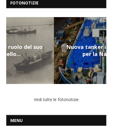
FOTONOTIZIE
Nuova tanker in acciaio inox
per la Navalmed
Vedi tutte le fotonotizie
MENU