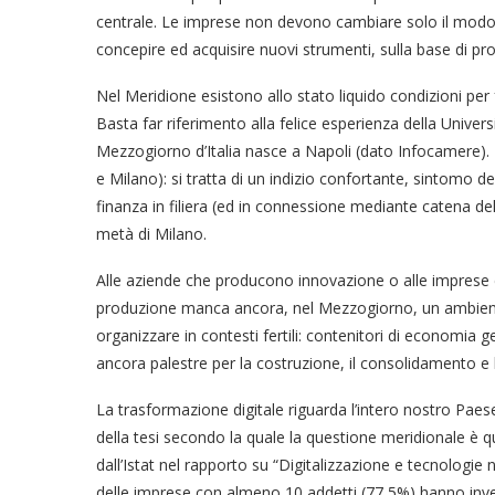
centrale. Le imprese non devono cambiare solo il modo 
concepire ed acquisire nuovi strumenti, sulla base di pro
Nel Meridione esistono allo stato liquido condizioni per fa
Basta far riferimento alla felice esperienza della Univer
Mezzogiorno d’Italia nasce a Napoli (dato Infocamere)
e Milano): si tratta di un indizio confortante, sintomo d
finanza in filiera (ed in connessione mediante catena d
metà di Milano.
Alle aziende che producono innovazione o alle imprese c
produzione manca ancora, nel Mezzogiorno, un ambiente 
organizzare in contesti fertili: contenitori di economia
ancora palestre per la costruzione, il consolidamento e 
La trasformazione digitale riguarda l’intero nostro Pa
della tesi secondo la quale la questione meridionale è 
dall’Istat nel rapporto su “Digitalizzazione e tecnologie 
delle imprese con almeno 10 addetti (77,5%) hanno inve