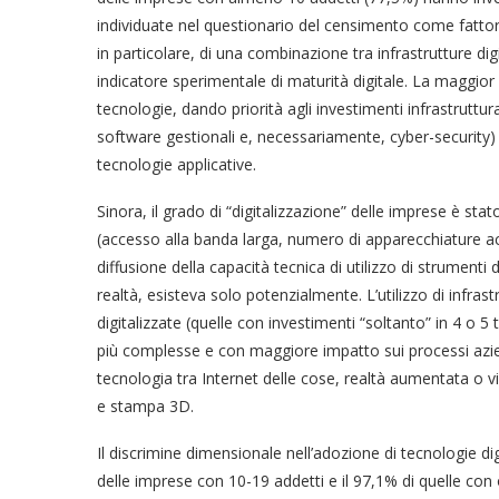
individuate nel questionario del censimento come fattori c
in particolare, di una combinazione tra infrastrutture di
indicatore sperimentale di maturità digitale. La maggior
tecnologie, dando priorità agli investimenti infrastruttural
software gestionali e, necessariamente, cyber-security)
tecnologie applicative.
Sinora, il grado di “digitalizzazione” delle imprese è sta
(accesso alla banda larga, numero di apparecchiature acqu
diffusione della capacità tecnica di utilizzo di strumenti 
realtà, esisteva solo potenzialmente. L’utilizzo di infras
digitalizzate (quelle con investimenti “soltanto” in 4 o 
più complesse e con maggiore impatto sui processi azie
tecnologia tra Internet delle cose, realtà aumentata o v
e stampa 3D.
Il discrimine dimensionale nell’adozione di tecnologie dig
delle imprese con 10-19 addetti e il 97,1% di quelle con o