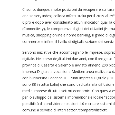
Ci sono, dunque, molte posizioni da recuperare sul tasso
and society index) colloca infatti l’Italia per il 2019 al
Cipro e dopo aver considerato alcuni indicatori quali la 
(Connectivity), le competenze digitali dei cittadini (Human
musica, shopping online e home banking, il grado di digit
commerce e infine, il livello di digitalizzazione dei servizi
Servono iniziative che accompagnino le imprese, soprat
digitale. Nel corso degli ultimi due anni, con il progett
province di Caserta e Salerno e avviato almeno 200 picc
Impresa Digitale a vocazione Mediterranea realizzato d
con l’Università Federico II. I Punti Impresa Digitale (
sono 88 in tutta Italia) che sono dedicate alla diffusione 
medie imprese di tutti i settori economici. Con questa 
per lo sviluppo del sistema imprenditoriale locale “add
possibilità di condividere soluzioni 4.0 e creare sistem
comune a servizio di interi settori/comparti/distretti.