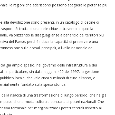
ionale: le regioni che aderiscono possono scegliere le pietanze più
alla devoluzione sono presenti, in un catalogo di decine di
trasporti. Si tratta di una delle chiavi attraverso le quali la
le, valorizzando le diseguaglianze a beneficio dei territori più
essiva del Paese, perché riduce la capacità di preservare una
onnessione sulle dorsali principali, a livello nazionale ed
ia già ampio spazio, nel governo delle infrastrutture e dei
riali. In particolare, sin dalla legge n. 422 del 1997, la gestione
pubblico locale, che vale circa 5 miliardi di euro all’anno, è
tanzialmente fondato sulla spesa storica.
 della risacca di una trasformazione di lungo periodo, che ha già
l’impulso di una moda culturale contraria ai poteri nazionali. Che
nsiva terminale per marginalizzare i poteri centrali rispetto ai
a storia.