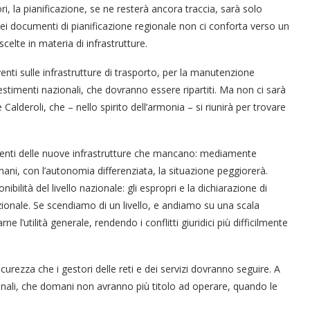
tori, la pianificazione, se ne resterà ancora traccia, sarà solo
 dei documenti di pianificazione regionale non ci conforta verso un
celte in materia di infrastrutture.
rventi sulle infrastrutture di trasporto, per la manutenzione
vestimenti nazionali, che dovranno essere ripartiti. Ma non ci sarà
eroli, che – nello spirito dell’armonia – si riunirà per trovare
timenti delle nuove infrastrutture che mancano: mediamente
ni, con l’autonomia differenziata, la situazione peggiorerà.
ilità del livello nazionale: gli espropri e la dichiarazione di
nazionale. Se scendiamo di un livello, e andiamo su una scala
ne l’utilità generale, rendendo i conflitti giuridici più difficilmente
sicurezza che i gestori delle reti e dei servizi dovranno seguire. A
ionali, che domani non avranno più titolo ad operare, quando le