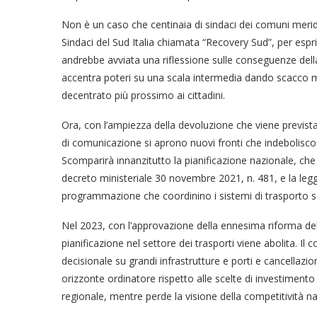
Non è un caso che centinaia di sindaci dei comuni meridi
Sindaci del Sud Italia chiamata “Recovery Sud”, per espr
andrebbe avviata una riflessione sulle conseguenze della
accentra poteri su una scala intermedia dando scacco ma
decentrato più prossimo ai cittadini.
Ora, con l’ampiezza della devoluzione che viene prevista per
di comunicazione si aprono nuovi fronti che indebolisco
Scomparirà innanzitutto la pianificazione nazionale, che og
decreto ministeriale 30 novembre 2021, n. 481, e la legge
programmazione che coordinino i sistemi di trasporto s
Nel 2023, con l’approvazione della ennesima riforma del co
pianificazione nel settore dei trasporti viene abolita. Il
decisionale su grandi infrastrutture e porti e cancellazio
orizzonte ordinatore rispetto alle scelte di investimento 
regionale, mentre perde la visione della competitività na