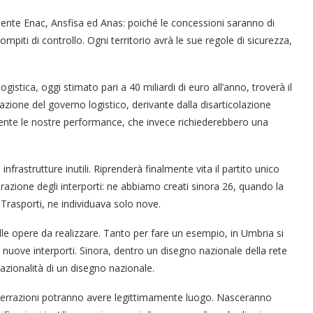
mente Enac, Ansfisa ed Anas: poiché le concessioni saranno di
ompiti di controllo. Ogni territorio avrà le sue regole di sicurezza,
logistica, oggi stimato pari a 40 miliardi di euro all’anno, troverà il
ione del governo logistico, derivante dalla disarticolazione
almente le nostre performance, che invece richiederebbero una
frastrutture inutili. Riprenderà finalmente vita il partito unico
erazione degli interporti: ne abbiamo creati sinora 26, quando la
 Trasporti, ne individuava solo nove.
elle opere da realizzare. Tanto per fare un esempio, in Umbria si
 nuove interporti. Sinora, dentro un disegno nazionale della rete
razionalità di un disegno nazionale.
 aberrazioni potranno avere legittimamente luogo. Nasceranno