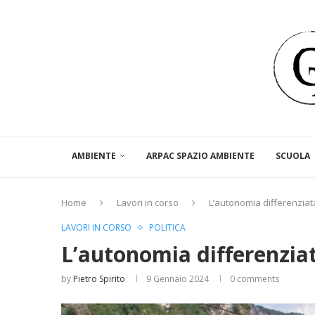
AMBIENTE
ARPAC SPAZIO AMBIENTE
SCUOLA
Home
Lavori in corso
L’autonomia differenziata
LAVORI IN CORSO
POLITICA
L’autonomia differenziata
by
Pietro Spirito
9 Gennaio 2024
0 comments