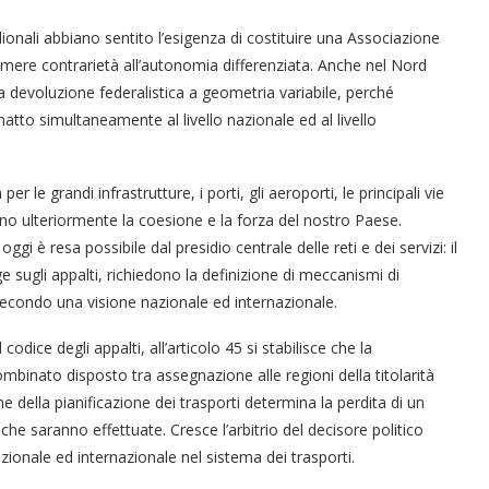
onali abbiano sentito l’esigenza di costituire una Associazione
“Un’Ape tra le pagine”, prestito
“Il respiro del mare”, personale
Una barca entra nel Fiordo di
Nuova tanker in acciaio inox
“La Grazia” di Sorrentino
“La Grazia” di Sorrentino
imere contrarietà all’autonomia differenziata. Anche nel Nord
presentato da Milvia Marigliano
presentato da Milvia Marigliano
di Terry Mangiatordi
digitale gratuito e...
Crapolla violando...
per la Navalmed
 devoluzione federalistica a geometria variabile, perché
tto simultaneamente al livello nazionale ed al livello
 le grandi infrastrutture, i porti, gli aeroporti, le principali vie
no ulteriormente la coesione e la forza del nostro Paese.
gi è resa possibile dal presidio centrale delle reti e dei servizi: il
 sugli appalti, richiedono la definizione di meccanismi di
econdo una visione nazionale ed internazionale.
dice degli appalti, all’articolo 45 si stabilisce che la
 combinato disposto tra assegnazione alle regioni della titolarità
ne della pianificazione dei trasporti determina la perdita di un
che saranno effettuate. Cresce l’arbitrio del decisore politico
zionale ed internazionale nel sistema dei trasporti.