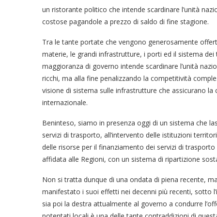
un ristorante politico che intende scardinare l’unità naz
costose pagandole a prezzo di saldo di fine stagione.
Tra le tante portate che vengono generosamente offerte 
materie, le grandi infrastrutture, i porti ed il sistema dei 
maggioranza di governo intende scardinare l’unità naziona
ricchi, ma alla fine penalizzando la competitività compl
visione di sistema sulle infrastrutture che assicurano la c
internazionale.
Beninteso, siamo in presenza oggi di un sistema che lasc
servizi di trasporto, all’intervento delle istituzioni territo
delle risorse per il finanziamento dei servizi di trasporto 
affidata alle Regioni, con un sistema di ripartizione sos
Non si tratta dunque di una ondata di piena recente, ma
manifestato i suoi effetti nei decenni più recenti, sotto 
sia poi la destra attualmente al governo a condurre l’offe
potentati locali è una delle tante contraddizioni di quest