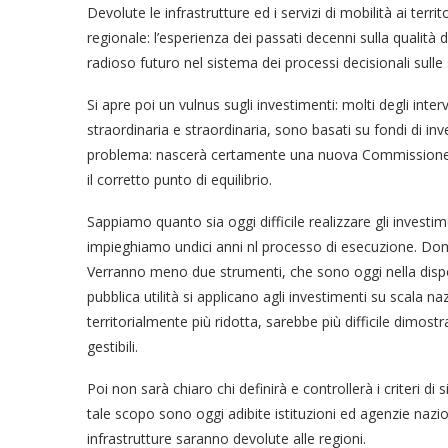
Devolute le infrastrutture ed i servizi di mobilità ai terri
regionale: l’esperienza dei passati decenni sulla qualità
radioso futuro nel sistema dei processi decisionali sulle s
Si apre poi un vulnus sugli investimenti: molti degli inte
straordinaria e straordinaria, sono basati su fondi di in
problema: nascerà certamente una nuova Commissione Cald
il corretto punto di equilibrio.
Sappiamo quanto sia oggi difficile realizzare gli inves
impieghiamo undici anni nl processo di esecuzione. Doma
Verranno meno due strumenti, che sono oggi nella disponib
pubblica utilità si applicano agli investimenti su scala 
territorialmente più ridotta, sarebbe più difficile dimostrar
gestibili.
Poi non sarà chiaro chi definirà e controllerà i criteri di 
tale scopo sono oggi adibite istituzioni ed agenzie naz
infrastrutture saranno devolute alle regioni.