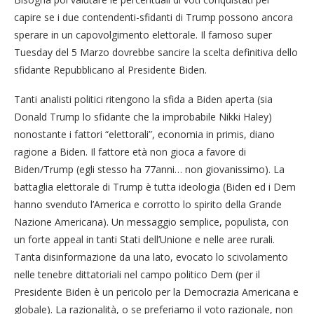
capire se i due contendenti-sfidanti di Trump possono ancora
sperare in un capovolgimento elettorale. Il famoso super
Tuesday del 5 Marzo dovrebbe sancire la scelta definitiva dello
sfidante Repubblicano al Presidente Biden.
Tanti analisti politici ritengono la sfida a Biden aperta (sia
Donald Trump lo sfidante che la improbabile Nikki Haley)
nonostante i fattori “elettorali”, economia in primis, diano
ragione a Biden. Il fattore età non gioca a favore di
Biden/Trump (egli stesso ha 77anni… non giovanissimo). La
battaglia elettorale di Trump è tutta ideologia (Biden ed i Dem
hanno svenduto l’America e corrotto lo spirito della Grande
Nazione Americana). Un messaggio semplice, populista, con
un forte appeal in tanti Stati dell’Unione e nelle aree rurali.
Tanta disinformazione da una lato, evocato lo scivolamento
nelle tenebre dittatoriali nel campo politico Dem (per il
Presidente Biden è un pericolo per la Democrazia Americana e
globale). La razionalità, o se preferiamo il voto razionale, non