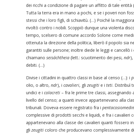
dei ricchi a condizione di pagare un affitto di tale entit
Tutta la terra era in mano a pochi, e se i poveri non fosse
stessi che i loro figli, di schiavitù. (…) Poiché la maggi
rivoltò contro i nobili. Scoppiò dunque una violenta discor
tempo, scelsero di comune accordo Solone come mediato
ottenuta la direzione della politica, liberò il popolo sia 
garantiti sulle persone; inoltre diede le leggi e cancellò 
chiamano
seisáchtheia
(lett.: scuotimento dei pesi,
ndr
)
debiti. (…)
Divise i cittadini in quattro classi in base al censo (…): i
p
olio, o altro,
ndr
), i
cavalieri
, gli
zeugiti
e i
teti
. Distribuì 
undici e i
colacreti
– fra le prime tre classi, assegnando 
livello del censo; a quanti invece appartenevano alla cla
tribunali. Doveva essere registrato fra i
pentacosiomedi
complessive di prodotti secchi e liquidi, e fra i cavalie
appartenevano alla classe dei cavalieri quanti fossero in
gli
zeugiti
coloro che producevano complessivamente duec