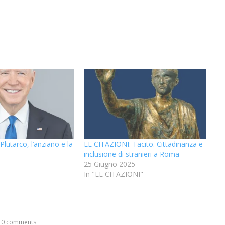
lutarco, l’anziano e la
LE CITAZIONI: Tacito. Cittadinanza e
inclusione di stranieri a Roma
25 Giugno 2025
In "LE CITAZIONI"
“Un’Ape tra le pagine”, prestito
“Il respiro del mare”, personale
Una barca entra nel Fiordo di
Nuova tanker in acciaio inox
“La Grazia” di Sorrentino
“La Grazia” di Sorrentino
presentato da Milvia Marigliano
presentato da Milvia Marigliano
di Terry Mangiatordi
digitale gratuito e...
Crapolla violando...
per la Navalmed
0 comments