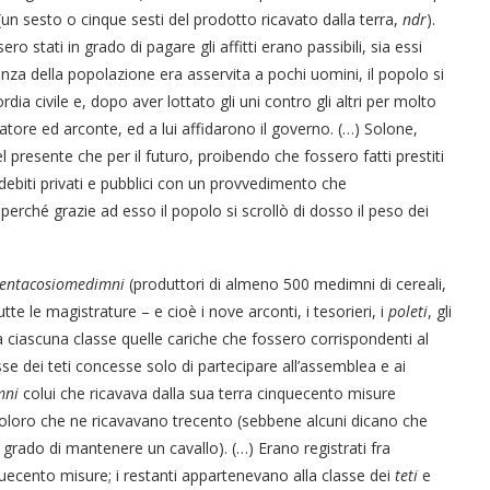
à (un sesto o cinque sesti del prodotto ricavato dalla terra,
ndr
).
ro stati in grado di pagare gli affitti erano passibili, sia essi
oranza della popolazione era asservita a pochi uomini, il popolo si
dia civile e, dopo aver lottato gli uni contro gli altri per molto
re ed arconte, ed a lui affidarono il governo. (…) Solone,
nel presente che per il futuro, proibendo che fossero fatti prestiti
i debiti privati e pubblici con un provvedimento che
, perché grazie ad esso il popolo si scrollò di dosso il peso dei
entacosiomedimni
(produttori di almeno 500 medimni di cereali,
tutte le magistrature – e cioè i nove arconti, i tesorieri, i
poleti
, gli
a ciascuna classe quelle cariche che fossero corrispondenti al
sse dei teti concesse solo di partecipare all’assemblea e ai
mni
colui che ricavava dalla sua terra cinquecento misure
ri coloro che ne ricavavano trecento (sebbene alcuni dicano che
 grado di mantenere un cavallo). (…) Erano registrati fra
ento misure; i restanti appartenevano alla classe dei
teti
e