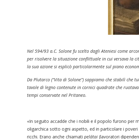
Nel 594/93 a.C. Solone fu scelto dagli Ateniesi come arcon
per risolvere la situazione conflittuale in cui versava la ci
la sua azione si esplicò particolarmente sul piano econom
Da Plutarco (“Vita di Solone”) sappiamo che stabilì che tut
tavole di legno contenute in cornici quadrate che ruotav
tempi conservate nel Pritaneo.
«In seguito accadde che i nobili e il popolo furono per mo
oligarchica sotto ogni aspetto, ed in particolare i poveri –
ricchi. Erano anche chiamati
pelátai
(lavoratori dipendenti