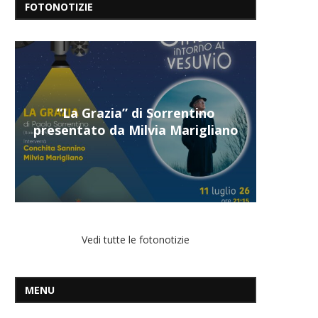
FOTONOTIZIE
“Il respiro del mare”, personale
di Terry Mangiatordi
Vedi tutte le fotonotizie
MENU