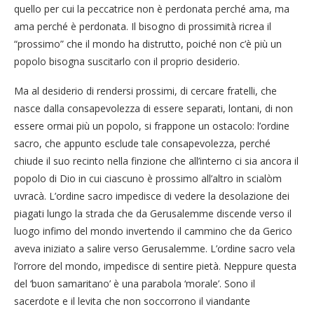
quello per cui la peccatrice non è perdonata perché ama, ma
ama perché è perdonata. Il bisogno di prossimità ricrea il
“prossimo” che il mondo ha distrutto, poiché non c’è più un
popolo bisogna suscitarlo con il proprio desiderio.
Ma al desiderio di rendersi prossimi, di cercare fratelli, che
nasce dalla consapevolezza di essere separati, lontani, di non
essere ormai più un popolo, si frappone un ostacolo: l’ordine
sacro, che appunto esclude tale consapevolezza, perché
chiude il suo recinto nella finzione che all’interno ci sia ancora il
popolo di Dio in cui ciascuno è prossimo all’altro in scialòm
uvracà. L’ordine sacro impedisce di vedere la desolazione dei
piagati lungo la strada che da Gerusalemme discende verso il
luogo infimo del mondo invertendo il cammino che da Gerico
aveva iniziato a salire verso Gerusalemme. L’ordine sacro vela
l’orrore del mondo, impedisce di sentire pietà. Neppure questa
del ‘buon samaritano’ è una parabola ‘morale’. Sono il
sacerdote e il levita che non soccorrono il viandante