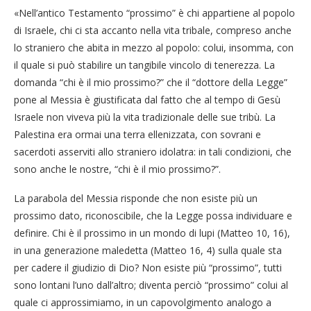
«Nell’antico Testamento “prossimo” è chi appartiene al popolo
di Israele, chi ci sta accanto nella vita tribale, compreso anche
lo straniero che abita in mezzo al popolo: colui, insomma, con
il quale si può stabilire un tangibile vincolo di tenerezza. La
domanda “chi è il mio prossimo?” che il “dottore della Legge”
pone al Messia è giustificata dal fatto che al tempo di Gesù
Israele non viveva più la vita tradizionale delle sue tribù. La
Palestina era ormai una terra ellenizzata, con sovrani e
sacerdoti asserviti allo straniero idolatra: in tali condizioni, che
sono anche le nostre, “chi è il mio prossimo?”.
La parabola del Messia risponde che non esiste più un
prossimo dato, riconoscibile, che la Legge possa individuare e
definire. Chi è il prossimo in un mondo di lupi (Matteo 10, 16),
in una generazione maledetta (Matteo 16, 4) sulla quale sta
per cadere il giudizio di Dio? Non esiste più “prossimo”, tutti
sono lontani l’uno dall’altro; diventa perciò “prossimo” colui al
quale ci approssimiamo, in un capovolgimento analogo a