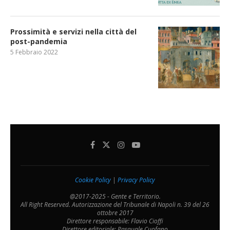
Prossimità e servizi nella città del
post-pandemia
5 Febbraio 2022
Cookie Policy
|
Privacy Policy
@2017-2025 - Gente e Territorio.
All Right Reserved. Autorizzazione del Tribunale di Napoli n. 39 del 26
ottobre 2017
Direttore responsabile: Flavio Cioffi
Direttore editoriale: Pasquale Cuofano