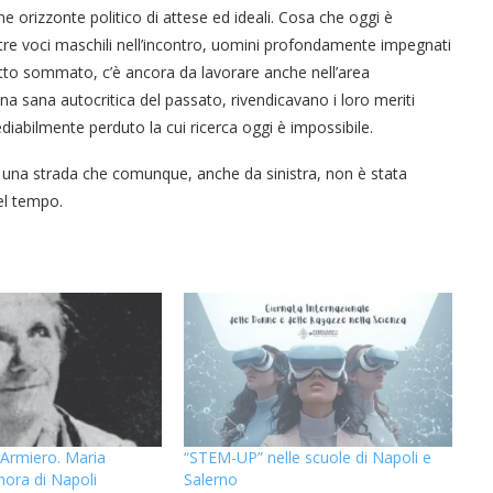
 orizzonte politico di attese ed ideali. Cosa che oggi è
tre voci maschili nell’incontro, uomini profondamente impegnati
utto sommato, c’è ancora da lavorare anche nell’area
una sana autocritica del passato, rivendicavano i loro meriti
ediabilmente perduto la cui ricerca oggi è impossibile.
o una strada che comunque, anche da sinistra, non è stata
el tempo.
“Un’Ape tra le pagine”, prestito
“Il respiro del mare”, personale
Una barca entra nel Fiordo di
Nuova tanker in acciaio inox
“La Grazia” di Sorrentino
“La Grazia” di Sorrentino
Armiero. Maria
“STEM-UP” nelle scuole di Napoli e
nora di Napoli
Salerno
presentato da Milvia Marigliano
presentato da Milvia Marigliano
di Terry Mangiatordi
digitale gratuito e...
Crapolla violando...
per la Navalmed