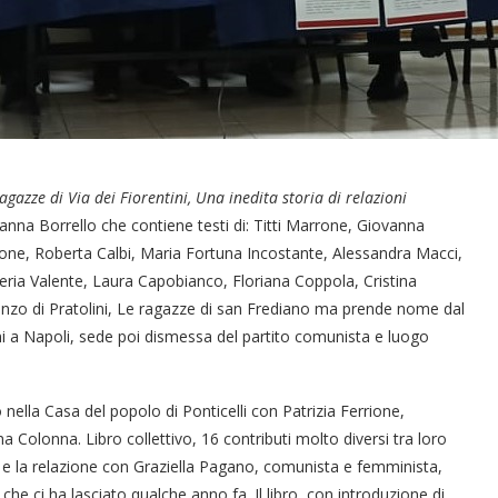
agazze di Via dei Fiorentini, Una inedita storia di relazioni
ovanna Borrello che contiene testi di: Titti Marrone, Giovanna
mone, Roberta Calbi, Maria Fortuna Incostante, Alessandra Macci,
eria Valente, Laura Capobianco, Floriana Coppola, Cristina
manzo di Pratolini, Le ragazze di san Frediano ma prende nome dal
ini a Napoli, sede poi dismessa del partito comunista e luogo
o nella Casa del popolo di Ponticelli con Patrizia Ferrione,
Colonna. Libro collettivo, 16 contributi molto diversi tra loro
 e la relazione con Graziella Pagano, comunista e femminista,
 che ci ha lasciato qualche anno fa. Il libro, con introduzione di