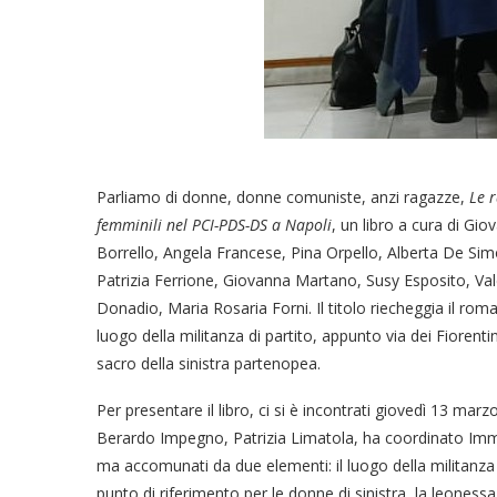
Parliamo di donne, donne comuniste, anzi ragazze,
Le r
femminili nel PCI-PDS-DS a Napoli
, un libro a cura di Gi
Borrello, Angela Francese, Pina Orpello, Alberta De Si
Patrizia Ferrione, Giovanna Martano, Susy Esposito, Val
Donadio, Maria Rosaria Forni. Il titolo riecheggia il ro
luogo della militanza di partito, appunto via dei Fiorent
sacro della sinistra partenopea.
Per presentare il libro, ci si è incontrati giovedì 13 marz
Berardo Impegno, Patrizia Limatola, ha coordinato Imma 
ma accomunati da due elementi: il luogo della militanza
punto di riferimento per le donne di sinistra, la leonessa