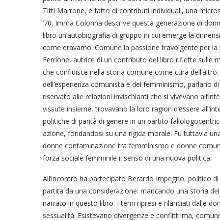
Titti Marrone, è fatto di contributi individuali, una micro
’70. Imma Colonna descrive questa generazione di donne 
libro un’autobiografia di gruppo in cui emerge la dimensi
come eravamo. Comune la passione travolgente per la poli
Ferrione, autrice di un contributo del libro riflette sulle 
che confluisce nella storia comune come cura dell’altro
dell’esperienza comunista e del femminismo, parlano di 
riservato alle relazioni invischianti che si vivevano all’i
vissute insieme, trovavano la loro ragion d’essere all’inte
politiche di parità di genere in un partito fallologocentri
azione, fondandosi su una rigida morale. Fu tuttavia una 
donne contaminazione tra femminismo e donne comuniste
forza sociale femminile il senso di una nuova politica.
All’incontro ha partecipato Berardo Impegno, politico di
partita da una considerazione: mancando una storia del 
narrato in questo libro. I temi ripresi e rilanciati dalle 
sessualità. Esistevano divergenze e conflitti ma, comunque