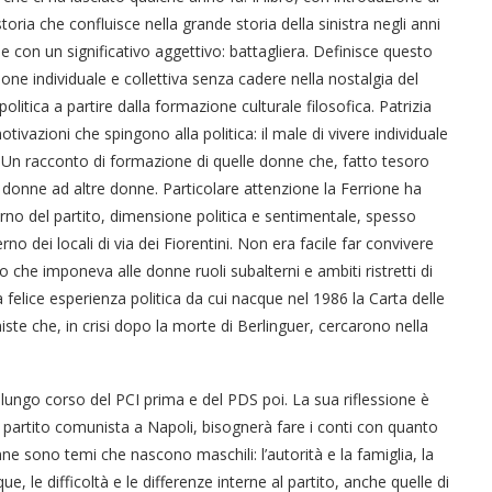
storia che confluisce nella grande storia della sinistra negli anni
con un significativo aggettivo: battagliera. Definisce questo
one individuale e collettiva senza cadere nella nostalgia del
tica a partire dalla formazione culturale filosofica. Patrizia
motivazioni che spingono alla politica: il male di vivere individuale
. Un racconto di formazione di quelle donne che, fatto tesoro
donne ad altre donne. Particolare attenzione la Ferrione ha
nterno del partito, dimensione politica e sentimentale, spesso
rno dei locali di via dei Fiorentini. Non era facile far convivere
co che imponeva alle donne ruoli subalterni e ambiti ristretti di
felice esperienza politica da cui nacque nel 1986 la Carta delle
 che, in crisi dopo la morte di Berlinguer, cercarono nella
 lungo corso del PCI prima e del PDS poi. La sua riflessione è
partito comunista a Napoli, bisognerà fare i conti con quanto
donne sono temi che nascono maschili: l’autorità e la famiglia, la
, le difficoltà e le differenze interne al partito, anche quelle di