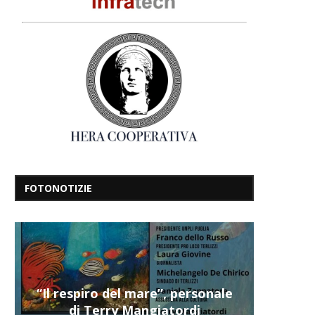
FOTONOTIZIE
“Il respiro del mare”, personale
di Terry Mangiatordi