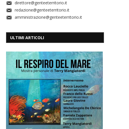
direttore@genteeterritorio.it
redazione@genteeterritorio.it
amministrazione@genteeterritorio.it
ULTIMI ARTICOLI
A Sogin 