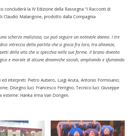
i concluderà la IV Edizione della Rassegna “I Racconti di
. Di Claudio Malangone, prodotto dalla Compagnia
no scherzo malizioso, cui può seguire un notevole danno. I tre
co intreccio della partita che si gioca fra loro, tra alleanze,
etti della vita che si specchia nelle sue forme. Il brano diventa
logico e morale di alcune dinamiche sociali, ampliando e sfumando
ed interpreti: Pietro Autiero, Luigi Aruta, Antonio Formisano;
e; Disegno luci: Francesco Ferrigno; Tecnico luci: Giuseppe
oni esterne: Hanka Irma Van Dongen.