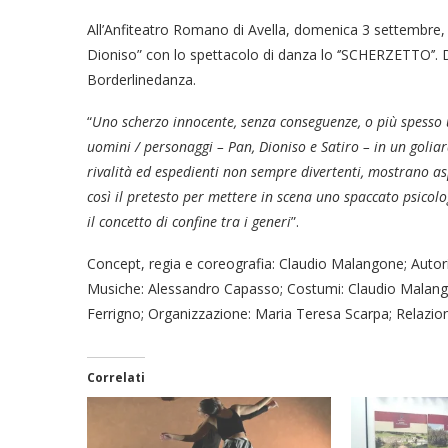
All’Anfiteatro Romano di Avella, domenica 3 settembre, s
Dioniso” con lo spettacolo di danza lo ‘’SCHERZETTO’’
Borderlinedanza.
“
Uno scherzo innocente, senza conseguenze, o più spesso u
uomini / personaggi – Pan, Dioniso e Satiro – in un goliardi
rivalità ed espedienti non sempre divertenti, mostrano asp
così il pretesto per mettere in scena uno spaccato psico
il concetto di confine tra i generi
”.
Concept, regia e coreografia: Claudio Malangone; Autori 
Musiche: Alessandro Capasso; Costumi: Claudio Malangon
Ferrigno; Organizzazione: Maria Teresa Scarpa; Relazi
Correlati