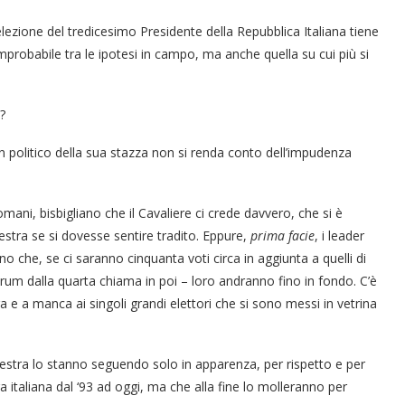
elezione del tredicesimo Presidente della Repubblica Italiana tiene
improbabile tra le ipotesi in campo, ma anche quella su cui più si
?
n politico della sua stazza non si renda conto dell’impudenza
omani, bisbigliano che il Cavaliere ci crede davvero, che si è
stra se si dovesse sentire tradito. Eppure,
prima facie
, i leader
no che, se ci saranno cinquanta voti circa in aggiunta a quelli di
orum dalla quarta chiama in poi – loro andranno fino in fondo. C’è
a e a manca ai singoli grandi elettori che si sono messi in vetrina
 destra lo stanno seguendo solo in apparenza, per rispetto e per
 italiana dal ‘93 ad oggi, ma che alla fine lo molleranno per