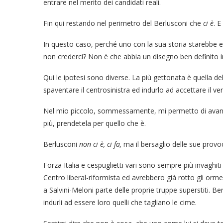
entrare nel merito dei candidati reali.
Fin qui restando nel perimetro del Berlusconi che
ci è
. E
In questo caso, perché uno con la sua storia starebbe esp
non crederci? Non è che abbia un disegno ben definito 
Qui le ipotesi sono diverse. La più gettonata è quella de
spaventare il centrosinistra ed indurlo ad accettare il 
Nel mio piccolo, sommessamente, mi permetto di avanza
più, prendetela per quello che è.
Berlusconi
non ci è,
ci fa,
ma il bersaglio delle sue provoca
Forza Italia e cespuglietti vari sono sempre più invaghiti
Centro liberal-riformista ed avrebbero già rotto gli orm
a Salvini-Meloni parte delle proprie truppe superstiti. B
indurli ad essere loro quelli che tagliano le cime.