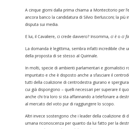
A cinque giorni dalla prima chiama a Montecitorio per l’
ancora banco la candidatura di Silvio Berlusconi; la più 
disputa sui media.
E lui, il Cavaliere, ci crede davvero? Insomma,
ci è
o
ci fa
La domanda è legittima, sembra infatti incredibile che u
della proposta di se stesso al Quirinale.
In molti, specie di ambienti parlamentari e giornalistici r
impuntato e che è disposto anche a sfasciare il centrode
tutti della coalizione di centrodestra giurano e spergiura
cui già dispongono – quelli necessari per superare il qu
anche chi tra loro si sta affannando a telefonare a destr
al mercato del voto pur di raggiungere lo scopo.
Altri invece sostengono che i leader della coalizione di
umana riconoscenza per quanto da lui fatto per la destra