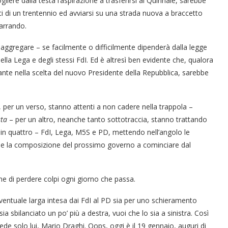
liere dalla testa l’aspirazione a trasferirsi al Quirinale, sarebbe
ici di un trentennio ed avviarsi su una strada nuova a braccetto
narrando.
 aggregare – se facilmente o difficilmente dipenderà dalla legge
la Lega e degli stessi FdI. Ed è altresì ben evidente che, qualora
ante nella scelta del nuovo Presidente della Repubblica, sarebbe
, per un verso, stanno attenti a non cadere nella trappola –
“Un’Ape tra le pagine”, prestito
“Il respiro del mare”, personale
Una barca entra nel Fiordo di
Nuova tanker in acciaio inox
“La Grazia” di Sorrentino
“La Grazia” di Sorrentino
sta
– per un altro, neanche tanto sottotraccia, stanno trattando
presentato da Milvia Marigliano
presentato da Milvia Marigliano
di Terry Mangiatordi
digitale gratuito e...
Crapolla violando...
per la Navalmed
o in quattro – FdI, Lega, M5S e PD, mettendo nell’angolo le
 che la composizione del prossimo governo a cominciare dal
one di perdere colpi ogni giorno che passa.
’eventuale larga intesa dai FdI al PD sia per uno schieramento
 sbilanciato un po’ più a destra, vuoi che lo sia a sinistra. Così
vede solo lui, Mario Draghi. Oops, oggi è il 19 gennaio, auguri di