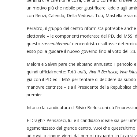
Sentirsi dire che non è cosa, che uno come lui si deve tog
un motivo più che nobile per giustificare l’addio agli am
con Renzi, Calenda, Della Vedova, Toti, Mastella e via 
Peraltro, il gruppo del centro riformista potrebbe anche
elettorale – le componenti moderate del PD, del M5S, del
questo
rassemblement
neocentrista risultasse determin
esso poi a guidare il nuovo governo fino al voto del ‘23.
Meloni e Salvini pare che abbiano annusato il pericolo e
quindi ufficialmente:
Tutti uniti, Viva il Berlusca, Viva l’Au
già con il PD ed il M5S per tentare di decidere da subit
manovre centriste – sia il Presidente della Repubblica
premier.
Intanto la candidatura di Silvio Berlusconi dà l’impressi
E Draghi? Pensateci, lui è il candidato ideale sia per un
egemonizzato dal grande centro, vuoi che quest’ultimo sia
ad oggi, a cinque giorni dal primo traguardo, in fuga si 