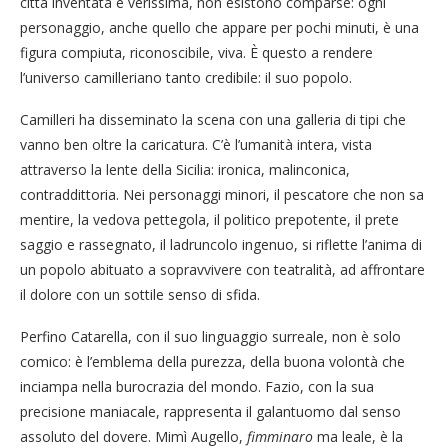
città inventata e verissima, non esistono comparse: ogni
personaggio, anche quello che appare per pochi minuti, è una
figura compiuta, riconoscibile, viva. È questo a rendere
l’universo camilleriano tanto credibile: il suo popolo.
Camilleri ha disseminato la scena con una galleria di tipi che
vanno ben oltre la caricatura. C’è l’umanità intera, vista
attraverso la lente della Sicilia: ironica, malinconica,
contraddittoria. Nei personaggi minori, il pescatore che non sa
mentire, la vedova pettegola, il politico prepotente, il prete
saggio e rassegnato, il ladruncolo ingenuo, si riflette l’anima di
un popolo abituato a sopravvivere con teatralità, ad affrontare
il dolore con un sottile senso di sfida.
Perfino Catarella, con il suo linguaggio surreale, non è solo
comico: è l’emblema della purezza, della buona volontà che
inciampa nella burocrazia del mondo. Fazio, con la sua
precisione maniacale, rappresenta il galantuomo dal senso
assoluto del dovere. Mimì Augello,
fimminaro
ma leale, è la