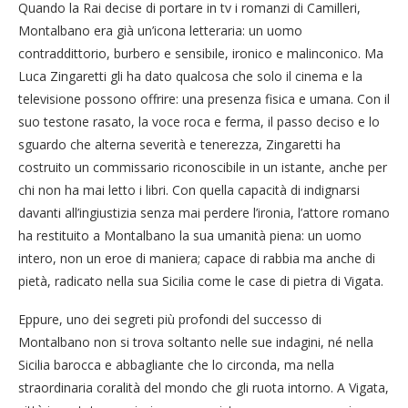
Quando la Rai decise di portare in tv i romanzi di Camilleri,
Montalbano era già un’icona letteraria: un uomo
contraddittorio, burbero e sensibile, ironico e malinconico. Ma
Luca Zingaretti gli ha dato qualcosa che solo il cinema e la
televisione possono offrire: una presenza fisica e umana. Con il
suo testone rasato, la voce roca e ferma, il passo deciso e lo
sguardo che alterna severità e tenerezza, Zingaretti ha
costruito un commissario riconoscibile in un istante, anche per
chi non ha mai letto i libri. Con quella capacità di indignarsi
davanti all’ingiustizia senza mai perdere l’ironia, l’attore romano
ha restituito a Montalbano la sua umanità piena: un uomo
intero, non un eroe di maniera; capace di rabbia ma anche di
pietà, radicato nella sua Sicilia come le case di pietra di Vigata.
Eppure, uno dei segreti più profondi del successo di
Montalbano non si trova soltanto nelle sue indagini, né nella
Sicilia barocca e abbagliante che lo circonda, ma nella
straordinaria coralità del mondo che gli ruota intorno. A Vigata,