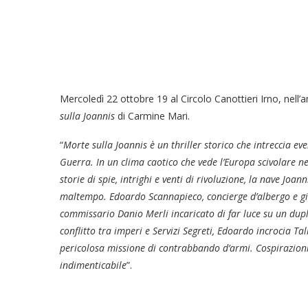
Mercoledì 22 ottobre 19 al Circolo Canottieri Irno, nell’
sulla Joannis
di Carmine Mari.
“
Morte sulla Joannis
è un thriller storico che intreccia ev
Guerra. In un clima caotico che vede l’Europa scivolare
storie di spie, intrighi e venti di rivoluzione, la nave Joan
maltempo. Edoardo Scannapieco, concierge d’albergo e gior
commissario Danio Merli incaricato di far luce su un dupl
conflitto tra imperi e Servizi Segreti, Edoardo incrocia 
pericolosa missione di contrabbando d’armi. Cospirazioni,
indimenticabile
”.