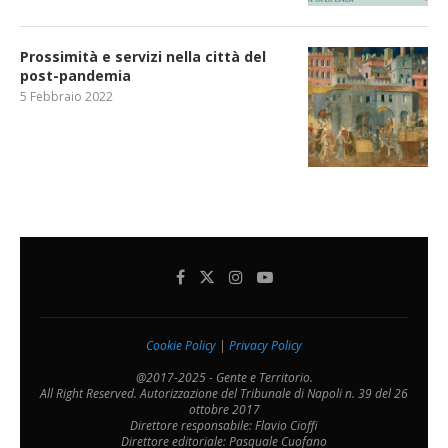
Prossimità e servizi nella città del
post-pandemia
5 Febbraio 2022
Cookie Policy
|
Privacy Policy
@2017-2025 - Gente e Territorio.
All Right Reserved. Autorizzazione del Tribunale di Napoli n. 39 del 26
ottobre 2017
Direttore responsabile: Flavio Cioffi
Direttore editoriale: Pasquale Cuofano