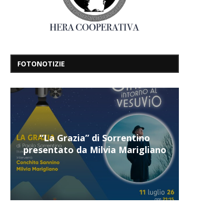
FOTONOTIZIE
“Il respiro del mare”, personale
di Terry Mangiatordi