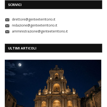
SCRIVICI
direttore@genteeterritorio.it
redazione@genteeterritorio.it
amministrazione@genteeterritorio.it
ULTIMI ARTICOLI