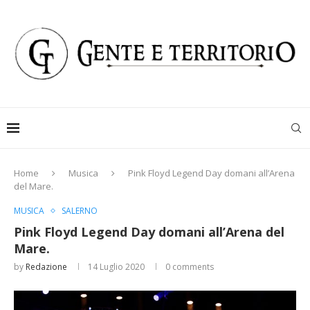
Home
Musica
Pink Floyd Legend Day domani all’Arena
del Mare.
MUSICA
SALERNO
Pink Floyd Legend Day domani all’Arena del
Mare.
by
Redazione
14 Luglio 2020
0 comments