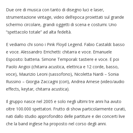
Due ore di musica con tanto di disegno luci e laser,
strumentazione vintage, video dell’epoca proiettati sul grande
schermo circolare, grandi oggetti di scena e costumi. Uno
“spettacolo totale” ad alta fedeltà.
E vediamo chi sono i Pink Floyd Legend. Fabio Castaldi: basso
e voce. Alessandro Errichetti: chitarra e voce. Emanuele
Esposito: batteria. Simone Temporali: tastiere e voce. E poi
Paolo Angioi (chitarra acustica, elettrica e 12 corde, basso,
voce), Maurizio Leoni (sassofono), Nicoletta Nardi – Sonia
Russino – Giorgia Zaccagni (cori), Andrea Arnese (video/audio
effects, keytar, chitarra acustica).
Il gruppo nasce nel 2005 e solo negli ultimi tre anni ha avuto
oltre 100.000 spettatori. Frutto di show particolarmente curati,
nati dallo studio approfondito delle partiture e dei concerti live
che la band inglese ha proposto nel corso degli anni.