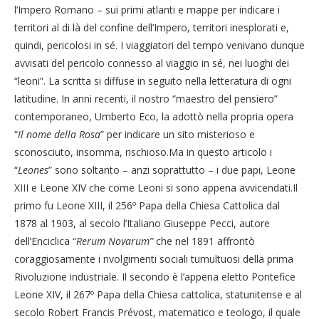
l’Impero Romano – sui primi atlanti e mappe per indicare i
territori al di là del confine dell’Impero, territori inesplorati e,
quindi, pericolosi in sé. I viaggiatori del tempo venivano dunque
avvisati del pericolo connesso al viaggio in sé, nei luoghi dei
“leoni”. La scritta si diffuse in seguito nella letteratura di ogni
latitudine. In anni recenti, il nostro “maestro del pensiero”
contemporaneo, Umberto Eco, la adottò nella propria opera
“
Il nome della Rosa
” per indicare un sito misterioso e
sconosciuto, insomma, rischioso.Ma in questo articolo i
“
Leones
” sono soltanto – anzi soprattutto – i due papi, Leone
XIII e Leone XIV che come Leoni si sono appena avvicendati.Il
primo fu Leone XIII, il 256º Papa della Chiesa Cattolica dal
1878 al 1903, al secolo l’Italiano Giuseppe Pecci, autore
dell’Enciclica “
Rerum Novarum”
che nel 1891 affrontò
coraggiosamente i rivolgimenti sociali tumultuosi della prima
Rivoluzione industriale. Il secondo è l’appena eletto Pontefice
Leone XIV, il 267º Papa della Chiesa cattolica, statunitense e al
secolo Robert Francis Prévost, matematico e teologo, il quale