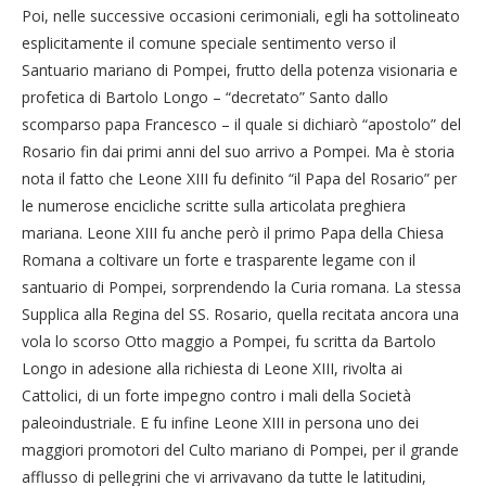
Poi, nelle successive occasioni cerimoniali, egli ha sottolineato
esplicitamente il comune speciale sentimento verso il
Santuario mariano di Pompei, frutto della potenza visionaria e
profetica di Bartolo Longo – “decretato” Santo dallo
scomparso papa Francesco – il quale si dichiarò “apostolo” del
Rosario fin dai primi anni del suo arrivo a Pompei. Ma è storia
nota il fatto che Leone XIII fu definito “il Papa del Rosario” per
le numerose encicliche scritte sulla articolata preghiera
mariana. Leone XIII fu anche però il primo Papa della Chiesa
Romana a coltivare un forte e trasparente legame con il
santuario di Pompei, sorprendendo la Curia romana. La stessa
Supplica alla Regina del SS. Rosario, quella recitata ancora una
vola lo scorso Otto maggio a Pompei, fu scritta da Bartolo
Longo in adesione alla richiesta di Leone XIII, rivolta ai
Cattolici, di un forte impegno contro i mali della Società
paleoindustriale. E fu infine Leone XIII in persona uno dei
maggiori promotori del Culto mariano di Pompei, per il grande
afflusso di pellegrini che vi arrivavano da tutte le latitudini,