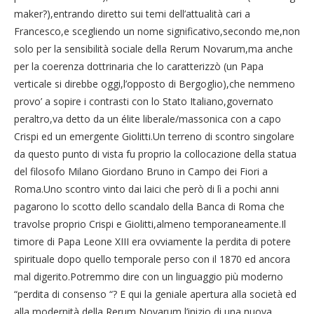
maker?),entrando diretto sui temi dell’attualità cari a
Francesco,e scegliendo un nome significativo,secondo me,non
solo per la sensibilità sociale della Rerum Novarum,ma anche
per la coerenza dottrinaria che lo caratterizzò (un Papa
verticale si direbbe oggi,l’opposto di Bergoglio),che nemmeno
provo’ a sopire i contrasti con lo Stato Italiano,governato
peraltro,va detto da un élite liberale/massonica con a capo
Crispi ed un emergente Giolitti.Un terreno di scontro singolare
da questo punto di vista fu proprio la collocazione della statua
del filosofo Milano Giordano Bruno in Campo dei Fiori a
Roma.Uno scontro vinto dai laici che però di lì a pochi anni
pagarono lo scotto dello scandalo della Banca di Roma che
travolse proprio Crispi e Giolitti,almeno temporaneamente.Il
timore di Papa Leone XIII era ovviamente la perdita di potere
spirituale dopo quello temporale perso con il 1870 ed ancora
mal digerito.Potremmo dire con un linguaggio più moderno
“perdita di consenso “? E qui la geniale apertura alla società ed
alla modernità della Rerum Novarum,l’inizio di una nuova