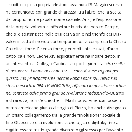
– subito dopo la propria elezione avvenuta l’8 Maggio scorso –
ha comunicato con grande chiarezza, tra l’altro, che la scelta
del proprio nome papale non è casuale. Anzi, è l’espressione
della propria volontà di affrontare la crisi del nostro Tempo,
che si è sostanziata nella crisi dei Valori e nel trionfo dei Dis-
valori in tutto il mondo contemporaneo. Ivi compresa la Chiesa
Cattolica, forse. E senza forse, per molti intellettuali, d’area
cattolica e non. Leone XIV esplicitamente ha inoltre detto, in
un intervento al Collegio Cardinalizio pochi giorni fa: «
Ho scelto
di assumere il nome di Leone XIV. Ci sono diverse ragioni per
questo, ma principalmente perché Papa Leone XIII, nella sua
storica enciclica
RERUM NOVARUM, affrontò la questione sociale
nel contesto della prima grande rivoluzione industriale»
Quanto
a chiarezza, non c’è che dire… Ma il nuovo American pope, il
primo americano giunto al soglio di Pietro, ha anche disegnato
un chiaro collegamento tra la grande “rivoluzione” sociale di
fine Ottocento e la rivoluzione tecnologica e digitale, fino a
oggi in essere ma in grande divenire oggi stesso per l’avvento