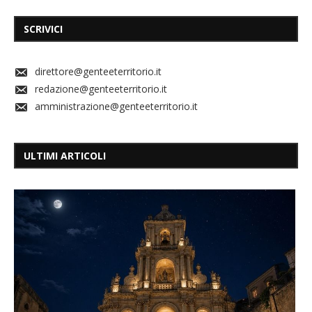
SCRIVICI
direttore@genteeterritorio.it
redazione@genteeterritorio.it
amministrazione@genteeterritorio.it
ULTIMI ARTICOLI