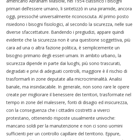
americano Abraham Maslow, nel 1954 classificò i bisogni
primari dell’essere umano, li sintetizzò in una piramide, ancora
oggi, pressoché universalmente riconosciuta. Al primo posto
risiedono i bisogni fisiologici, al secondo la sicurezza, nelle sue
diverse sfaccettature. Bandendo i pregiudizi, appare quindi
evidente che la sicurezza non è una questione soggettiva, più
cara ad una o altra fazione politica, è semplicemente un
bisogno primario degli esseri umani. In ambito urbano, la
sicurezza dipende in parte dai luoghi, più sono trascurati,
degradati e privi di adeguati controlli, maggiore è il rischio di
trasformarli in zone deputate alla microcriminalità. Analisi
banale, ma insindacabile. In generale, non sono rare le opere
create per migliorare il benessere dei territori, trasformate nel
tempo in zone del malessere, fonti di disagio ed insicurezza,
con la conseguenza che i cittadini costretti a viverci
protestano, ottenendo risposte usualmente univoche:
mancano soldi per la manutenzione e non ci sono uomini
sufficienti per un controllo capillare del territorio. Eppure,