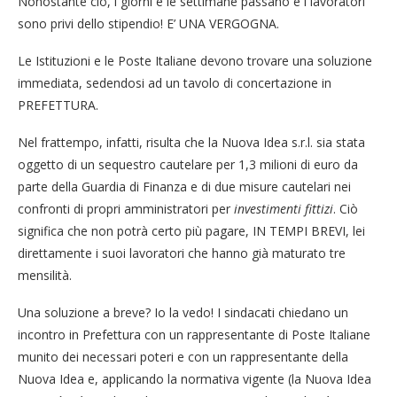
Nonostante ciò, i giorni e le settimane passano e i lavoratori
sono privi dello stipendio! E’ UNA VERGOGNA.
Le Istituzioni e le Poste Italiane devono trovare una soluzione
immediata, sedendosi ad un tavolo di concertazione in
PREFETTURA.
Nel frattempo, infatti, risulta che la Nuova Idea s.r.l. sia stata
oggetto di un sequestro cautelare per 1,3 milioni di euro da
parte della Guardia di Finanza e di due misure cautelari nei
confronti di propri amministratori per
investimenti fittizi
. Ciò
significa che non potrà certo più pagare, IN TEMPI BREVI, lei
direttamente i suoi lavoratori che hanno già maturato tre
mensilità.
Una soluzione a breve? Io la vedo! I sindacati chiedano un
incontro in Prefettura con un rappresentante di Poste Italiane
munito dei necessari poteri e con un rappresentante della
Nuova Idea e, applicando la normativa vigente (la Nuova Idea