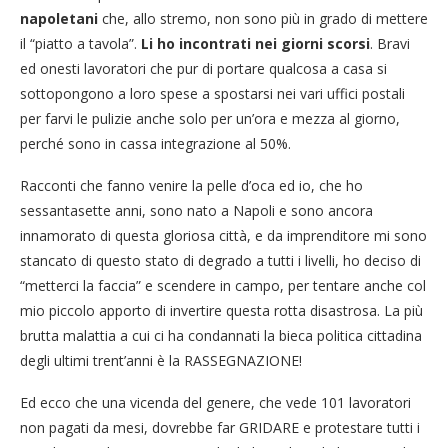
napoletani
che, allo stremo, non sono più in grado di mettere
il “piatto a tavola”.
Li ho incontrati nei giorni scorsi
. Bravi
ed onesti lavoratori che pur di portare qualcosa a casa si
sottopongono a loro spese a spostarsi nei vari uffici postali
per farvi le pulizie anche solo per un’ora e mezza al giorno,
perché sono in cassa integrazione al 50%.
Racconti che fanno venire la pelle d’oca ed io, che ho
sessantasette anni, sono nato a Napoli e sono ancora
innamorato di questa gloriosa città, e da imprenditore mi sono
stancato di questo stato di degrado a tutti i livelli, ho deciso di
“metterci la faccia” e scendere in campo, per tentare anche col
mio piccolo apporto di invertire questa rotta disastrosa. La più
brutta malattia a cui ci ha condannati la bieca politica cittadina
degli ultimi trent’anni è la RASSEGNAZIONE!
Ed ecco che una vicenda del genere, che vede 101 lavoratori
non pagati da mesi, dovrebbe far GRIDARE e protestare tutti i