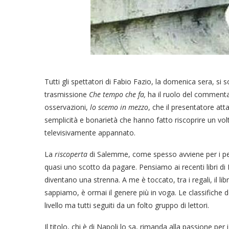
Tutti gli spettatori di Fabio Fazio, la domenica sera, s
trasmissione
Che tempo che fa,
ha il ruolo del commenta
osservazioni,
lo scemo in mezzo
, che il presentatore at
semplicità e bonarietà che hanno fatto riscoprire un vol
televisivamente appannato.
La
riscoperta
di Salemme, come spesso avviene per i pers
quasi uno scotto da pagare. Pensiamo ai recenti libri di
diventano una strenna. A me è toccato, tra i regali, il l
sappiamo, è ormai il genere più in voga. Le classifiche de
livello ma tutti seguiti da un folto gruppo di lettori.
Il titolo, chi è di Napoli lo sa, rimanda alla passione pe