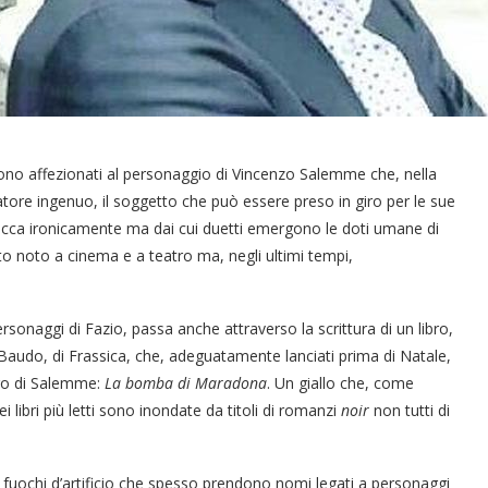
i sono affezionati al personaggio di Vincenzo Salemme che, nella
tore ingenuo, il soggetto che può essere preso in giro per le sue
tacca ironicamente ma dai cui duetti emergono le doti umane di
to noto a cinema e a teatro ma, negli ultimi tempi,
onaggi di Fazio, passa anche attraverso la scrittura di un libro,
 Baudo, di Frassica, che, adeguatamente lanciati prima di Natale,
ibro di Salemme:
La bomba di Maradona
. Un giallo che, come
i libri più letti sono inondate da titoli di romanzi
noir
non tutti di
r i fuochi d’artificio che spesso prendono nomi legati a personaggi