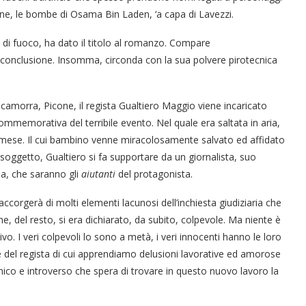
dane, le bombe di Osama Bin Laden, ‘a capa di Lavezzi.
 di fuoco, ha dato il titolo al romanzo. Compare
 conclusione. Insomma, circonda con la sua polvere pirotecnica
ticamorra, Picone, il regista Gualtiero Maggio viene incaricato
commemorativa del terribile evento. Nel quale era saltata in aria,
vo mese. Il cui bambino venne miracolosamente salvato ed affidato
l soggetto, Gualtiero si fa supportare da un giornalista, suo
a, che saranno gli
aiutanti
del protagonista.
si accorgerà di molti elementi lacunosi dell’inchiesta giudiziaria che
e, del resto, si era dichiarato, da subito, colpevole. Ma niente è
. I veri colpevoli lo sono a metà, i veri innocenti hanno le loro
le del regista di cui apprendiamo delusioni lavorative ed amorose
co e introverso che spera di trovare in questo nuovo lavoro la