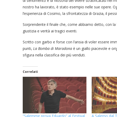
di sentimento e di filosofia del vivere stratificatasi nei
nostro ha lavorato, è stato esempio nelle sue opere. Og
l’esperienza di Cosimo, la sfrontatezza di Grazia, il pes
Sorprendente il finale che, come abbiamo detto, con la
giustizia e verità ai tragici eventi.
Scritto con garbo e forse con l’ansia di voler essere im
punti,
La Bomba di Maradona
è un giallo piacevole e or
sfigura nella classifica dei più venduti.
Correlati
“Salemme prova Eduardo” al Festival
A Salerno dal 