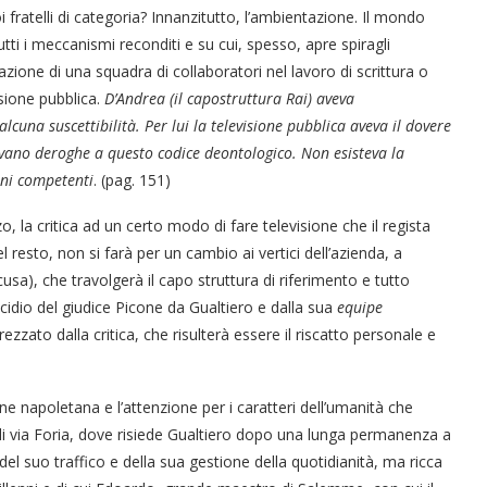
oi fratelli di categoria? Innanzitutto, l’ambientazione. Il mondo
i i meccanismi reconditi e su cui, spesso, apre spiragli
ione di una squadra di collaboratori nel lavoro di scrittura o
isione pubblica.
D’Andrea (il capostruttura Rai) aveva
una suscettibilità. Per lui la televisione pubblica aveva il dovere
evano deroghe a questo codice deontologico. Non esisteva la
ani competenti
. (pag. 151)
, la critica ad un certo modo di fare televisione che il regista
 resto, non si farà per un cambio ai vertici dell’azienda, a
usa), che travolgerà il capo struttura di riferimento e tutto
cidio del giudice Picone da Gualtiero e dalla sua
equipe
ato dalla critica, che risulterà essere il riscatto personale e
 napoletana e l’attenzione per i caratteri dell’umanità che
“Un’Ape tra le pagine”, prestito
“Il respiro del mare”, personale
Una barca entra nel Fiordo di
Nuova tanker in acciaio inox
“La Grazia” di Sorrentino
“La Grazia” di Sorrentino
a di via Foria, dove risiede Gualtiero dopo una lunga permanenza a
presentato da Milvia Marigliano
presentato da Milvia Marigliano
di Terry Mangiatordi
digitale gratuito e...
Crapolla violando...
per la Navalmed
del suo traffico e della sua gestione della quotidianità, ma ricca