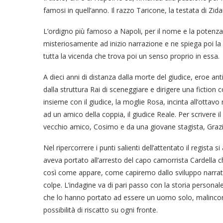
famosi in quell’anno. Il razzo Taricone, la testata di Zi
L’ordigno più famoso a Napoli, per il nome e la potenza
misteriosamente ad inizio narrazione e ne spiega poi la
tutta la vicenda che trova poi un senso proprio in essa.
A dieci anni di distanza dalla morte del giudice, eroe an
dalla struttura Rai di sceneggiare e dirigere una fiction 
insieme con il giudice, la moglie Rosa, incinta all’otta
ad un amico della coppia, il giudice Reale. Per scrivere i
vecchio amico, Cosimo e da una giovane stagista, Grazi
Nel ripercorrere i punti salienti dell’attentato il regista 
aveva portato all’arresto del capo camorrista Cardella ch
così come appare, come capiremo dallo sviluppo narrativo
colpe. L’indagine va di pari passo con la storia persona
che lo hanno portato ad essere un uomo solo, malinconi
possibilità di riscatto su ogni fronte.