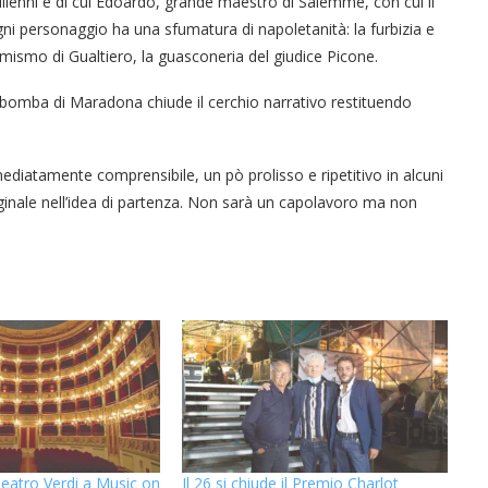
 millenni e di cui Edoardo, grande maestro di Salemme, con cui il
ni personaggio ha una sfumatura di napoletanità: la furbizia e
simismo di Gualtiero, la guasconeria del giudice Picone.
 bomba di Maradona chiude il cerchio narrativo restituendo
mediatamente comprensibile, un pò prolisso e ripetitivo in alcuni
iginale nell’idea di partenza. Non sarà un capolavoro ma non
Teatro Verdi a Music on
Il 26 si chiude il Premio Charlot