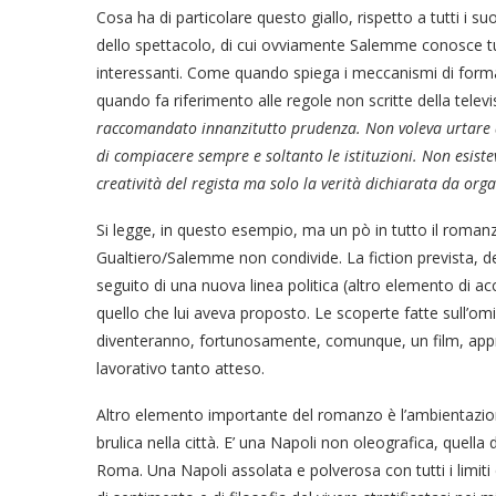
Cosa ha di particolare questo giallo, rispetto a tutti i su
dello spettacolo, di cui ovviamente Salemme conosce tutt
interessanti. Come quando spiega i meccanismi di formaz
quando fa riferimento alle regole non scritte della telev
raccomandato innanzitutto prudenza. Non voleva urtare alc
di compiacere sempre e soltanto le istituzioni. Non esist
creatività del regista ma solo la verità dichiarata da org
Si legge, in questo esempio, ma un pò in tutto il romanzo
Gualtiero/Salemme non condivide. La fiction prevista, del
seguito di una nuova linea politica (altro elemento di acc
quello che lui aveva proposto. Le scoperte fatte sull’omi
diventeranno, fortunosamente, comunque, un film, apprezz
lavorativo tanto atteso.
Altro elemento importante del romanzo è l’ambientazione
brulica nella città. E’ una Napoli non oleografica, quell
Roma. Una Napoli assolata e polverosa con tutti i limiti 