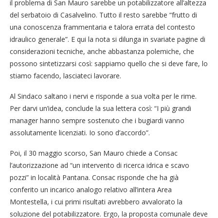
il problema di San Mauro sarebbe un potabilizzatore all’altezza
del serbatoio di Casalvelino. Tutto il resto sarebbe “frutto di
una conoscenza frammentaria e talora errata del contesto
idraulico generale”. E qui la nota si dilunga in svariate pagine di
considerazioni tecniche, anche abbastanza polemiche, che
possono sintetizzarsi così: sappiamo quello che si deve fare, lo
stiamo facendo, lasciateci lavorare.
Al Sindaco saltano i nervi e risponde a sua volta per le rime.
Per darvi un’idea, conclude la sua lettera così: “I più grandi
manager hanno sempre sostenuto che i bugiardi vanno
assolutamente licenziati. Io sono d’accordo”.
Poi, il 30 maggio scorso, San Mauro chiede a Consac
l’autorizzazione ad “un intervento di ricerca idrica e scavo
pozzi” in località Pantana. Consac risponde che ha già
conferito un incarico analogo relativo all’intera Area
Montestella, i cui primi risultati avrebbero avvalorato la
soluzione del potabilizzatore. Ergo, la proposta comunale deve