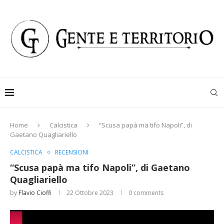
Home
Calcistica
“Scusa papà ma tifo Napoli”, di
Gaetano Quagliariello
CALCISTICA
RECENSIONI
“Scusa papà ma tifo Napoli”, di Gaetano
Quagliariello
by
Flavio Cioffi
22 Ottobre 2023
0 comments