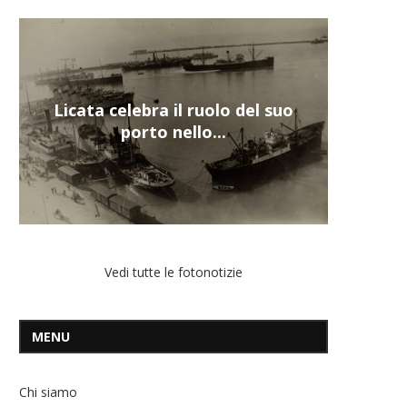
Nuova tanker in acciaio inox
per la Navalmed
Vedi tutte le fotonotizie
MENU
Chi siamo