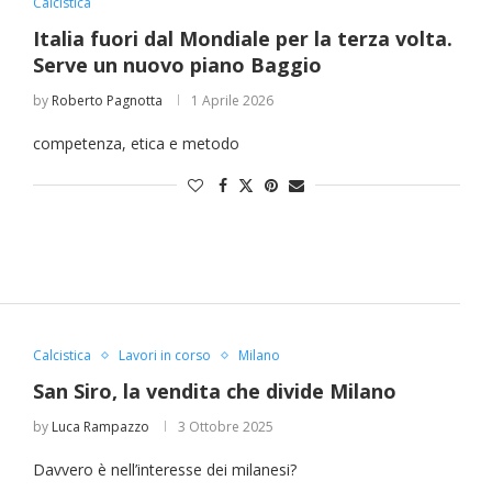
Calcistica
Italia fuori dal Mondiale per la terza volta.
Serve un nuovo piano Baggio
by
Roberto Pagnotta
1 Aprile 2026
“Un’Ape tra le pagine”, prestito
Licata celebra il ruolo del suo
Licata celebra il ruolo del suo
Una barca entra nel Fiordo di
Nuova tanker in acciaio inox
“La Grazia” di Sorrentino
competenza, etica e metodo
presentato da Milvia Marigliano
digitale gratuito e...
Crapolla violando...
per la Navalmed
porto nello...
porto nello...
Calcistica
Lavori in corso
Milano
San Siro, la vendita che divide Milano
by
Luca Rampazzo
3 Ottobre 2025
Davvero è nell’interesse dei milanesi?