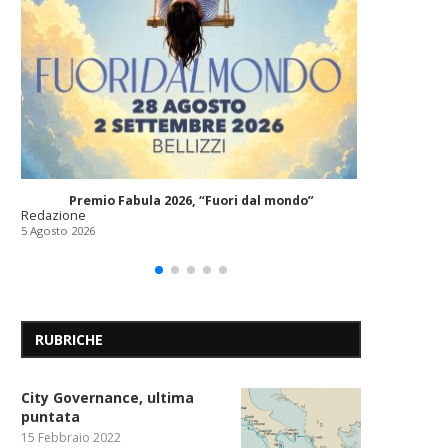
“Messin
Redazione
5 Agosto 202
Premio Fabula 2026, “Fuori dal mondo”
Redazione
5 Agosto 2026
RUBRICHE
City Governance, ultima
puntata
15 Febbraio 2022