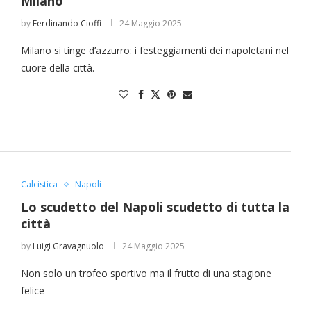
Milano
by
Ferdinando Cioffi
24 Maggio 2025
Milano si tinge d’azzurro: i festeggiamenti dei napoletani nel
cuore della città.
Il Festival del Lamento e la Calabria che sa fare
cultura
Francesca Pica
3 Agosto 2026
Calcistica
Napoli
Lo scudetto del Napoli scudetto di tutta la
città
by
Luigi Gravagnuolo
24 Maggio 2025
Non solo un trofeo sportivo ma il frutto di una stagione
felice