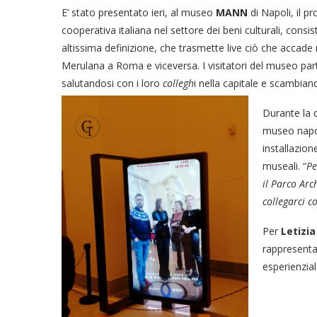
E’ stato presentato ieri, al museo
MANN
di Napoli, il p
cooperativa italiana nel settore dei beni culturali, consi
altissima definizione, che trasmette live ciò che accade
Merulana a Roma e viceversa. I visitatori del museo pa
salutandosi con i loro
collegh
i nella capitale e scambian
Durante la
museo napol
installazion
museali. “
Pe
il Parco Arc
collegarci c
Per
Letizi
rappresenta
esperienzial