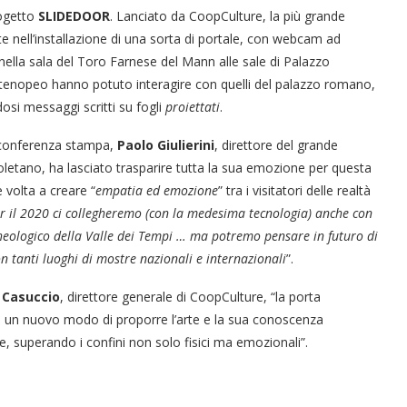
rogetto
SLIDEDOOR
. Lanciato da CoopCulture, la più grande
ste nell’installazione di una sorta di portale, con webcam ad
 nella sala del Toro Farnese del Mann alle sale di Palazzo
rtenopeo hanno potuto interagire con quelli del palazzo romano,
dosi messaggi scritti su fogli
proiettati
.
 conferenza stampa,
Paolo Giulierini
, direttore del grande
etano, ha lasciato trasparire tutta la sua emozione per questa
e volta a creare “
empatia ed emozione
” tra i visitatori delle realtà
r il 2020 ci collegheremo (con la medesima tecnologia) anche con
heologico della Valle dei Tempi … ma potremo pensare in futuro di
on tanti luoghi di mostre nazionali e internazionali
”.
a Casuccio
, direttore generale di CoopCulture, “la porta
 un nuovo modo di proporre l’arte e la sua conoscenza
e, superando i confini non solo fisici ma emozionali”.