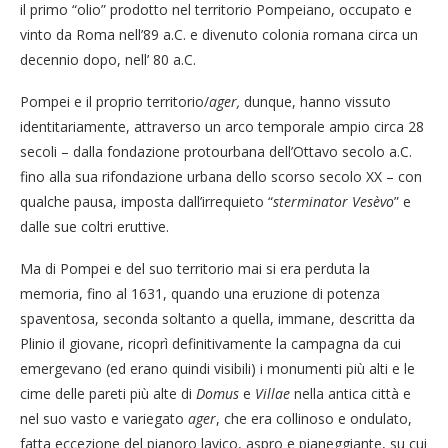
il primo “olio” prodotto nel territorio Pompeiano, occupato e
vinto da Roma nell’89 a.C. e divenuto colonia romana circa un
decennio dopo, nell’ 80 a.C.
Pompei e il proprio territorio/
ager,
dunque, hanno vissuto
identitariamente, attraverso un arco temporale ampio circa 28
secoli – dalla fondazione protourbana dell’Ottavo secolo a.C.
fino alla sua rifondazione urbana dello scorso secolo XX – con
qualche pausa, imposta dall’irrequieto “
sterminator Vesèvo
” e
dalle sue coltri eruttive.
Ma di Pompei e del suo territorio mai si era perduta la
memoria, fino al 1631, quando una eruzione di potenza
spaventosa, seconda soltanto a quella, immane, descritta da
Plinio il giovane, ricoprì definitivamente la campagna da cui
emergevano (ed erano quindi visibili) i monumenti più alti e le
cime delle pareti più alte di
Domus
e
Villae
nella antica città e
nel suo vasto e variegato
ager
, che era collinoso e ondulato,
fatta eccezione del pianoro lavico, aspro e pianeggiante, su cui