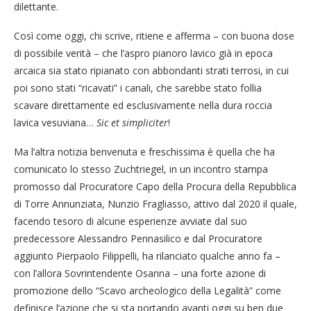
dilettante.
Così come oggi, chi scrive, ritiene e afferma – con buona dose
di possibile verità – che l’aspro pianoro lavico già in epoca
arcaica sia stato ripianato con abbondanti strati terrosi, in cui
poi sono stati “ricavati” i canali, che sarebbe stato follia
scavare direttamente ed esclusivamente nella dura roccia
lavica vesuviana…
Sic et simpliciter
!
Ma l’altra notizia benvenuta e freschissima è quella che ha
comunicato lo stesso Zuchtriegel, in un incontro stampa
promosso dal Procuratore Capo della Procura della Repubblica
di Torre Annunziata, Nunzio Fragliasso, attivo dal 2020 il quale,
facendo tesoro di alcune esperienze avviate dal suo
predecessore Alessandro Pennasilico e dal Procuratore
aggiunto Pierpaolo Filippelli, ha rilanciato qualche anno fa –
con l’allora Sovrintendente Osanna – una forte azione di
promozione dello “Scavo archeologico della Legalità” come
definisce l’azione che si sta portando avanti oggi su ben due