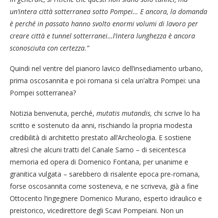
un’intera città sotterranea sotto Pompei… E ancora, la domanda
è perché in passato hanno svolto enormi volumi di lavoro per
creare città e tunnel sotterranei…l’intera lunghezza è ancora
sconosciuta con certezza.”
Quindi nel ventre del pianoro lavico dell’insediamento urbano,
prima oscosannita e poi romana si cela un’altra Pompei: una
Pompei sotterranea?
Notizia benvenuta, perché,
mutatis mutandis,
chi scrive lo ha
scritto e sostenuto da anni, rischiando la propria modesta
credibilità di architetto prestato all’Archeologia. E sostiene
altresì che alcuni tratti del Canale Sarno – di seicentesca
memoria ed opera di Domenico Fontana, per unanime e
granitica vulgata – sarebbero di risalente epoca pre-romana,
forse oscosannita come sosteneva, e ne scriveva, già a fine
Ottocento l’ingegnere Domenico Murano, esperto idraulico e
preistorico, vicedirettore degli Scavi Pompeiani. Non un