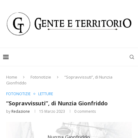
Home
Fotonotizie
“Sopravvissuti”, di Nunzia
Gionfriddo
FOTONOTIZIE
LETTURE
“Sopravvissuti”, di Nunzia Gionfriddo
by
Redazione
15 Marzo 2023
0 comments