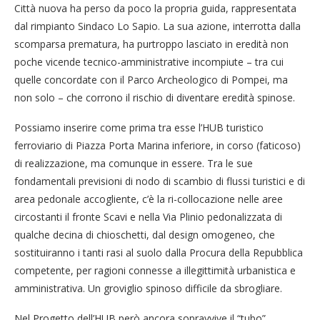
Città nuova ha perso da poco la propria guida, rappresentata
dal rimpianto Sindaco Lo Sapio. La sua azione, interrotta dalla
scomparsa prematura, ha purtroppo lasciato in eredità non
poche vicende tecnico-amministrative incompiute – tra cui
quelle concordate con il Parco Archeologico di Pompei, ma
non solo – che corrono il rischio di diventare eredità spinose.
Possiamo inserire come prima tra esse l’HUB turistico
ferroviario di Piazza Porta Marina inferiore, in corso (faticoso)
di realizzazione, ma comunque in essere. Tra le sue
fondamentali previsioni di nodo di scambio di flussi turistici e di
area pedonale accogliente, c’è la ri-collocazione nelle aree
circostanti il fronte Scavi e nella Via Plinio pedonalizzata di
qualche decina di chioschetti, dal design omogeneo, che
sostituiranno i tanti rasi al suolo dalla Procura della Repubblica
competente, per ragioni connesse a illegittimità urbanistica e
amministrativa. Un groviglio spinoso difficile da sbrogliare.
Nel Progetto dell’HUB però ancora sopravvive il “tubo”