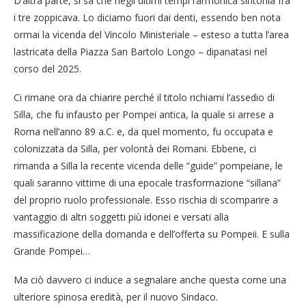
D’altra parte, si sa che negli ultimi tempi l’armonica sintonia fra
i tre zoppicava. Lo diciamo fuori dai denti, essendo ben nota
ormai la vicenda del Vincolo Ministeriale – esteso a tutta l’area
lastricata della Piazza San Bartolo Longo – dipanatasi nel
corso del 2025.
Ci rimane ora da chiarire perché il titolo richiami l’assedio di
Silla, che fu infausto per Pompei antica, la quale si arrese a
Roma nell’anno 89 a.C. e, da quel momento, fu occupata e
colonizzata da Silla, per volontà dei Romani. Ebbene, ci
rimanda a Silla la recente vicenda delle “guide” pompeiane, le
quali saranno vittime di una epocale trasformazione “sillana”
del proprio ruolo professionale. Esso rischia di scomparire a
vantaggio di altri soggetti più idonei e versati alla
massificazione della domanda e dell’offerta su Pompeii. E sulla
Grande Pompei…
Ma ciò davvero ci induce a segnalare anche questa come una
ulteriore spinosa eredità, per il nuovo Sindaco.