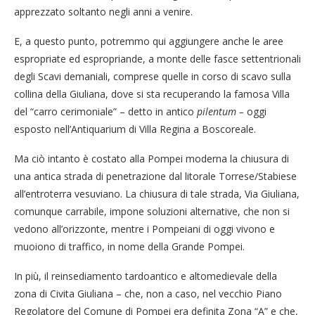
apprezzato soltanto negli anni a venire.
E, a questo punto, potremmo qui aggiungere anche le aree
espropriate ed espropriande, a monte delle fasce settentrionali
degli Scavi demaniali, comprese quelle in corso di scavo sulla
collina della Giuliana, dove si sta recuperando la famosa Villa
del “carro cerimoniale” – detto in antico
pilentum –
oggi
esposto nell’Antiquarium di Villa Regina a Boscoreale.
Ma ciò intanto è costato alla Pompei moderna la chiusura di
una antica strada di penetrazione dal litorale Torrese/Stabiese
all’entroterra vesuviano. La chiusura di tale strada, Via Giuliana,
comunque carrabile, impone soluzioni alternative, che non si
vedono all’orizzonte, mentre i Pompeiani di oggi vivono e
muoiono di traffico, in nome della Grande Pompei.
In più, il reinsediamento tardoantico e altomedievale della
zona di Civita Giuliana – che, non a caso, nel vecchio Piano
Regolatore del Comune di Pompei era definita Zona “A” e che,