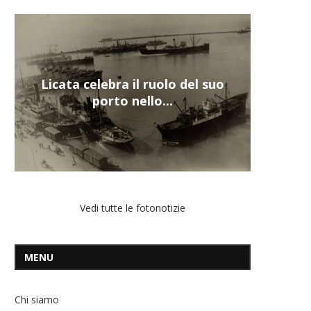
Nuova tanker in acciaio inox
per la Navalmed
Vedi tutte le fotonotizie
MENU
Chi siamo