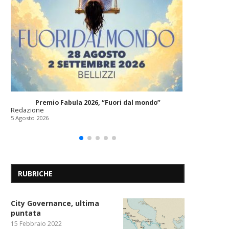
“Messin
Redazione
5 Agosto 202
Premio Fabula 2026, “Fuori dal mondo”
Redazione
5 Agosto 2026
RUBRICHE
City Governance, ultima
puntata
15 Febbraio 2022