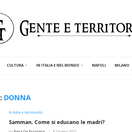
CULTURA
IN ITALIA E NEL MONDO
NAPOLI
MILANO
:
DONNA
In Italia e nel mondo
Samman. Come si educano le madri?
by
Piera De Prosperis
8 Giugno 2021