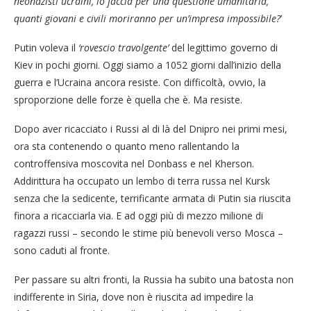
neonazisti ucraini, lo faccia per una questione umanitaria,
quanti giovani e civili moriranno per un’impresa impossibile?
’
Putin voleva il
‘rovescio travolgente’
del legittimo governo di
Kiev in pochi giorni. Oggi siamo a 1052 giorni dall’inizio della
guerra e l’Ucraina ancora resiste. Con difficoltà, ovvio, la
sproporzione delle forze è quella che è. Ma resiste.
Dopo aver ricacciato i Russi al di là del Dnipro nei primi mesi,
ora sta contenendo o quanto meno rallentando la
controffensiva moscovita nel Donbass e nel Kherson.
Addirittura ha occupato un lembo di terra russa nel Kursk
senza che la sedicente, terrificante armata di Putin sia riuscita
finora a ricacciarla via. E ad oggi più di mezzo milione di
ragazzi russi – secondo le stime più benevoli verso Mosca –
sono caduti al fronte.
Per passare su altri fronti, la Russia ha subito una batosta non
indifferente in Siria, dove non è riuscita ad impedire la