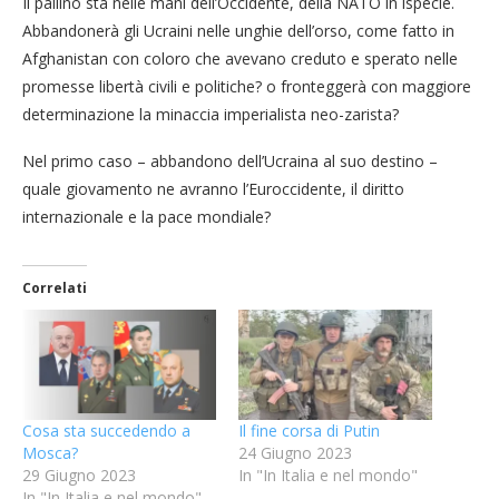
Il pallino sta nelle mani dell’Occidente, della NATO in ispecie.
Abbandonerà gli Ucraini nelle unghie dell’orso, come fatto in
Afghanistan con coloro che avevano creduto e sperato nelle
promesse libertà civili e politiche? o fronteggerà con maggiore
determinazione la minaccia imperialista neo-zarista?
Nel primo caso – abbandono dell’Ucraina al suo destino –
quale giovamento ne avranno l’Euroccidente, il diritto
internazionale e la pace mondiale?
Correlati
Cosa sta succedendo a
Il fine corsa di Putin
Mosca?
24 Giugno 2023
29 Giugno 2023
In "In Italia e nel mondo"
In "In Italia e nel mondo"