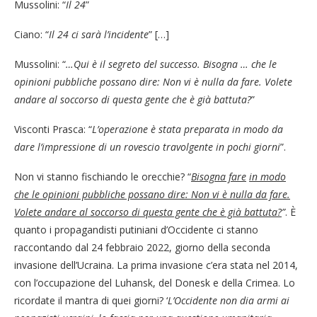
Mussolini: “
Il 24
”
Ciano: “
Il 24 ci sarà l’incidente
” […]
Mussolini: “
…Qui è il segreto del successo. Bisogna
…
che le
opinioni pubbliche possano dire: Non vi è nulla da fare. Volete
andare al soccorso di questa gente che è già battuta?
”
Visconti Prasca: “
L’operazione è stata preparata in modo da
dare l’impressione di un rovescio travolgente in pochi giorni
”.
Non vi stanno fischiando le orecchie? “
Bisogna fare
in modo
che le opinioni pubbliche possano dire: Non vi è nulla da fare.
Volete andare al soccorso di questa gente che è già battuta?
”
. È
quanto i propagandisti putiniani d’Occidente ci stanno
raccontando dal 24 febbraio 2022, giorno della seconda
invasione dell’Ucraina. La prima invasione c’era stata nel 2014,
con l’occupazione del Luhansk, del Donesk e della Crimea. Lo
ricordate il mantra di quei giorni? ‘
L’Occidente non dia armi ai