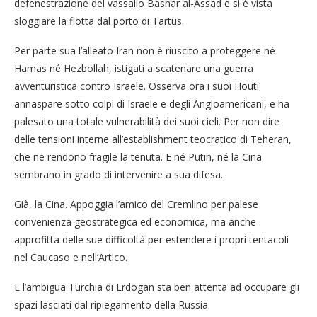
defenestrazione del vassallo Bashar al-Assad e si è vista
sloggiare la flotta dal porto di Tartus.
Per parte sua l’alleato Iran non è riuscito a proteggere né
Hamas né Hezbollah, istigati a scatenare una guerra
avventuristica contro Israele. Osserva ora i suoi Houti
annaspare sotto colpi di Israele e degli Angloamericani, e ha
palesato una totale vulnerabilità dei suoi cieli. Per non dire
delle tensioni interne all’establishment teocratico di Teheran,
che ne rendono fragile la tenuta. E né Putin, né la Cina
sembrano in grado di intervenire a sua difesa.
Già, la Cina. Appoggia l’amico del Cremlino per palese
convenienza geostrategica ed economica, ma anche
approfitta delle sue difficoltà per estendere i propri tentacoli
nel Caucaso e nell’Artico.
E l’ambigua Turchia di Erdogan sta ben attenta ad occupare gli
spazi lasciati dal ripiegamento della Russia.