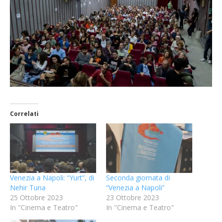
Correlati
Venezia a Napoli: “Yurt”, di
Seconda giornata di
Nehir Tuna
“Venezia a Napoli”
25 Ottobre 2023
23 Ottobre 2023
In "Cinema e Teatro"
In "Cinema e Teatro"