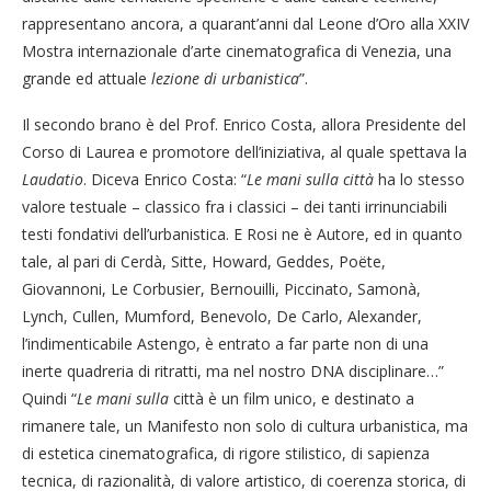
rappresentano ancora, a quarant’anni dal Leone d’Oro alla XXIV
Mostra internazionale d’arte cinematografica di Venezia, una
grande ed attuale
lezione di urbanistica
”.
Il secondo brano è del Prof. Enrico Costa, allora Presidente del
Corso di Laurea e promotore dell’iniziativa, al quale spettava la
Laudatio
. Diceva Enrico Costa: “
Le mani sulla città
ha lo stesso
valore testuale – classico fra i classici – dei tanti irrinunciabili
testi fondativi dell’urbanistica. E Rosi ne è Autore, ed in quanto
tale, al pari di Cerdà, Sitte, Howard, Geddes, Poëte,
Giovannoni, Le Corbusier, Bernouilli, Piccinato, Samonà,
Lynch, Cullen, Mumford, Benevolo, De Carlo, Alexander,
l’indimenticabile Astengo, è entrato a far parte non di una
inerte quadreria di ritratti, ma nel nostro DNA disciplinare…”
Quindi “
Le mani sulla
città è un film unico, e destinato a
rimanere tale, un Manifesto non solo di cultura urbanistica, ma
di estetica cinematografica, di rigore stilistico, di sapienza
tecnica, di razionalità, di valore artistico, di coerenza storica, di