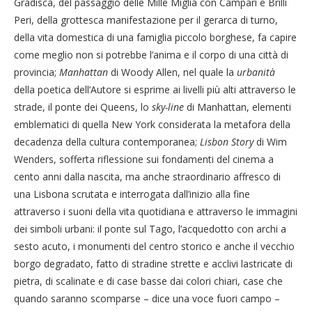
Gradisca, del passaggio delle Mille Miglia con Campari e Brilli
Peri, della grottesca manifestazione per il gerarca di turno,
della vita domestica di una famiglia piccolo borghese, fa capire
come meglio non si potrebbe l’anima e il corpo di una città di
provincia;
Manhattan
di Woody Allen, nel quale la
urbanità
della poetica dell’Autore si esprime ai livelli più alti attraverso le
strade, il ponte dei Queens, lo
sky-line
di Manhattan, elementi
emblematici di quella New York considerata la metafora della
decadenza della cultura contemporanea;
Lisbon Story
di Wim
Wenders, sofferta riflessione sui fondamenti del cinema a
cento anni dalla nascita, ma anche straordinario affresco di
una Lisbona scrutata e interrogata dall’inizio alla fine
attraverso i suoni della vita quotidiana e attraverso le immagini
dei simboli urbani: il ponte sul Tago, l’acquedotto con archi a
sesto acuto, i monumenti del centro storico e anche il vecchio
borgo degradato, fatto di stradine strette e acclivi lastricate di
pietra, di scalinate e di case basse dai colori chiari, case che
quando saranno scomparse – dice una voce fuori campo –