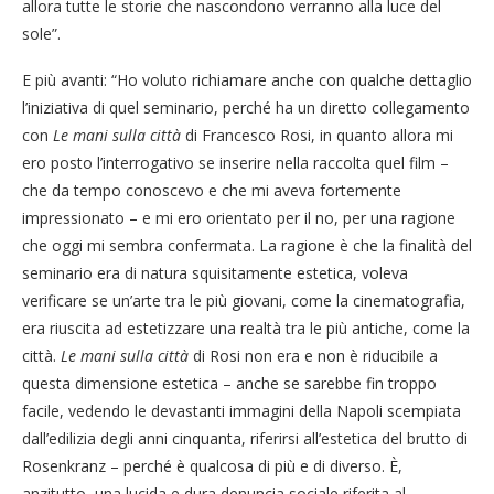
allora tutte le storie che nascondono verranno alla luce del
sole”.
E più avanti: “Ho voluto richiamare anche con qualche dettaglio
l’iniziativa di quel seminario, perché ha un diretto collegamento
con
Le mani sulla città
di Francesco Rosi, in quanto allora mi
ero posto l’interrogativo se inserire nella raccolta quel film –
che da tempo conoscevo e che mi aveva fortemente
impressionato – e mi ero orientato per il no, per una ragione
che oggi mi sembra confermata. La ragione è che la finalità del
seminario era di natura squisitamente estetica, voleva
verificare se un’arte tra le più giovani, come la cinematografia,
era riuscita ad estetizzare una realtà tra le più antiche, come la
città.
Le mani sulla città
di Rosi non era e non è riducibile a
questa dimensione estetica – anche se sarebbe fin troppo
facile, vedendo le devastanti immagini della Napoli scempiata
dall’edilizia degli anni cinquanta, riferirsi all’estetica del brutto di
Rosenkranz – perché è qualcosa di più e di diverso. È,
anzitutto, una lucida e dura denuncia sociale riferita al