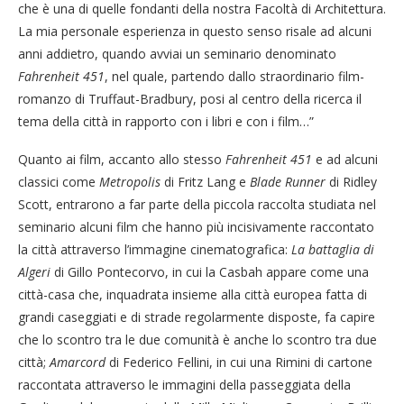
che è una di quelle fondanti della nostra Facoltà di Architettura.
La mia personale esperienza in questo senso risale ad alcuni
anni addietro, quando avviai un seminario denominato
Fahrenheit 451
, nel quale, partendo dallo straordinario film-
romanzo di Truffaut-Bradbury, posi al centro della ricerca il
tema della città in rapporto con i libri e con i film…”
Quanto ai film, accanto allo stesso
Fahrenheit 451
e ad alcuni
classici come
Metropolis
di Fritz Lang e
Blade Runner
di Ridley
Scott, entrarono a far parte della piccola raccolta studiata nel
seminario alcuni film che hanno più incisivamente raccontato
la città attraverso l’immagine cinematografica:
La battaglia di
Algeri
di Gillo Pontecorvo, in cui la Casbah appare come una
città-casa che, inquadrata insieme alla città europea fatta di
grandi caseggiati e di strade regolarmente disposte, fa capire
che lo scontro tra le due comunità è anche lo scontro tra due
città;
Amarcord
di Federico Fellini, in cui una Rimini di cartone
raccontata attraverso le immagini della passeggiata della