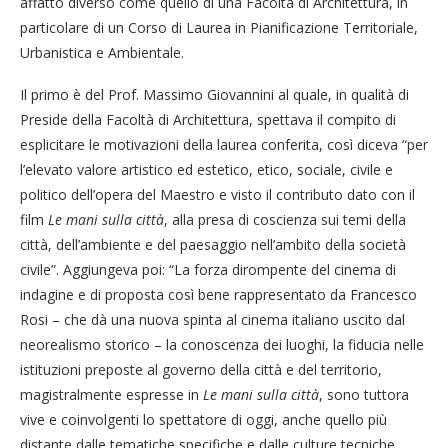
affatto diverso come quello di una Facoltà di Architettura, in
particolare di un Corso di Laurea in Pianificazione Territoriale,
Urbanistica e Ambientale.
Il primo è del Prof. Massimo Giovannini al quale, in qualità di
Preside della Facoltà di Architettura, spettava il compito di
esplicitare le motivazioni della laurea conferita, così diceva “per
l’elevato valore artistico ed estetico, etico, sociale, civile e
politico dell’opera del Maestro e visto il contributo dato con il
film
Le mani sulla città
, alla presa di coscienza sui temi della
città, dell’ambiente e del paesaggio nell’ambito della società
civile”. Aggiungeva poi: “La forza dirompente del cinema di
indagine e di proposta così bene rappresentato da Francesco
Rosi – che dà una nuova spinta al cinema italiano uscito dal
neorealismo storico – la conoscenza dei luoghi, la fiducia nelle
istituzioni preposte al governo della città e del territorio,
magistralmente espresse in
Le mani sulla città
, sono tuttora
vive e coinvolgenti lo spettatore di oggi, anche quello più
distante dalle tematiche specifiche e dalle culture tecniche,