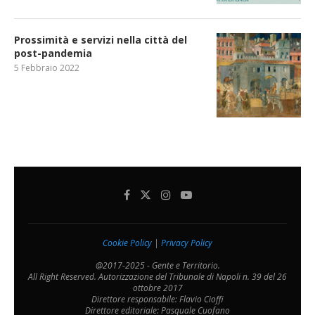
Prossimità e servizi nella città del
post-pandemia
5 Febbraio 2022
Cookie Policy
|
Privacy Policy
@2017-2025 - Gente e Territorio.
All Right Reserved. Autorizzazione del Tribunale di Napoli n. 39 del 26
ottobre 2017
Direttore responsabile: Flavio Cioffi
Direttore editoriale: Pasquale Cuofano