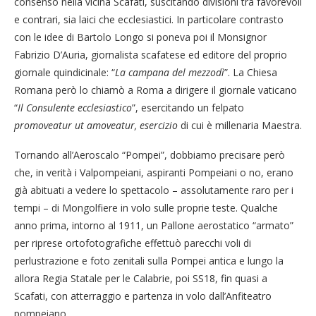
consenso nella vicina Scafati, suscitando divisioni tra favorevoli
e contrari, sia laici che ecclesiastici. In particolare contrasto
con le idee di Bartolo Longo si poneva poi il Monsignor
Fabrizio D’Auria, giornalista scafatese ed editore del proprio
giornale quindicinale: “
La campana del mezzodì
”. La Chiesa
Romana però lo chiamò a Roma a dirigere il giornale vaticano
“
Il Consulente ecclesiastico
”, esercitando un felpato
promoveatur ut amoveatur, esercizio
di cui è millenaria Maestra.
Tornando all’Aeroscalo “Pompei”, dobbiamo precisare però
che, in verità i Valpompeiani, aspiranti Pompeiani o no, erano
già abituati a vedere lo spettacolo – assolutamente raro per i
tempi – di Mongolfiere in volo sulle proprie teste. Qualche
anno prima, intorno al 1911, un Pallone aerostatico “armato”
per riprese ortofotografiche effettuò parecchi voli di
perlustrazione e foto zenitali sulla Pompei antica e lungo la
allora Regia Statale per le Calabrie, poi SS18, fin quasi a
Scafati, con atterraggio e partenza in volo dall’Anfiteatro
pompeiano.