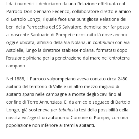
I dati numerici li deduciamo da una Relazione effettuata dal
Parroco Don Gennaro Federico, collaboratore diretto e amico
di Bartolo Longo, il quale fece una puntigliosa Relazione dei
beni della Parrocchia del SS Salvatore, demolita per far posto
al nascente Santuario di Pompei e ricostruita là dove ancora
oggi è ubicata, all’inizio della Via Nolana, in c
ontinuum
con Via
Astolelle, lungo la direttrice stabiese-nolana, formatasi dopo
l’eruzione pliniana per la penetrazione dal mare nell’entroterra
campano..
Nel 1888, il Parroco valpompeiano aveva contato circa 2450
abitanti del territorio di Valle e un altro mezzo migliaio di
abitanti sparsi nelle campagne a monte degli Scavi fino al
confine di Torre Annunziata. E, da amico e seguace di Bartolo
Longo, già sosteneva
per tabulas
la tesi della possibilità della
nascita
ex Lege
di un autonomo Comune di Pompei, con una
popolazione non inferiore ai tremila abitanti.