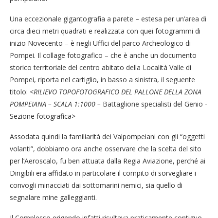
Una eccezionale gigantografia a parete – estesa per un’area di
circa dieci metri quadrati e realizzata con quei fotogrammi di
inizio Novecento – è negli Uffici del parco Archeologico di
Pompei. Il collage fotografico – che è anche un documento
storico territoriale del centro abitato della Località Valle di
Pompei, riporta nel cartiglio, in basso a sinistra, il seguente
titolo: <
RILIEVO TOPOFOTOGRAFICO DEL PALLONE DELLA ZONA
POMPEIANA – SCALA 1:1000 –
Battaglione specialisti del Genio -
Sezione fotografica>
Assodata quindi la familiarità dei Valpompeiani con gli “oggetti
volanti”, dobbiamo ora anche osservare che la scelta del sito
per l’Aeroscalo, fu ben attuata dalla Regia Aviazione, perché ai
Dirigibili era affidato in particolare il compito di sorvegliare i
convogli minacciati dai sottomarini nemici, sia quello di
segnalare mine galleggianti.
Il Complesso erigendo infatti risultava praticamente contiguo