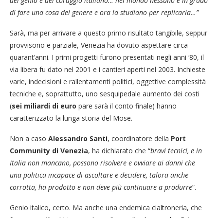
del genio e del coraggio italiano… nel mondo nessuno è in grado
di fare una cosa del genere e ora la studiano per replicarla…”
Sarà, ma per arrivare a questo primo risultato tangibile, seppur
provvisorio e parziale, Venezia ha dovuto aspettare circa
quarant’anni. I primi progetti furono presentati negli anni ‘80, il
via libera fu dato nel 2001 e i cantieri aperti nel 2003. Inchieste
varie, indecisioni e rallentamenti politici, oggettive complessità
tecniche e, soprattutto, uno sesquipedale aumento dei costi
(
sei
miliardi di euro
pare sarà il conto finale) hanno
caratterizzato la lunga storia del Mose.
Non a caso
Alessandro Santi
, coordinatore della
Port
Community di Venezia
, ha dichiarato che “
bravi tecnici, e in
Italia non mancano, possono risolvere e ovviare ai danni che
una politica incapace di ascoltare e decidere, talora anche
corrotta, ha prodotto e non deve più continuare a produrre
”.
Genio italico, certo. Ma anche una endemica cialtroneria, che