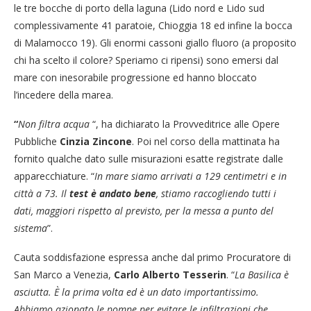
le tre bocche di porto della laguna (Lido nord e Lido sud
complessivamente 41 paratoie, Chioggia 18 ed infine la bocca
di Malamocco 19). Gli enormi cassoni giallo fluoro (a proposito
chi ha scelto il colore? Speriamo ci ripensi) sono emersi dal
mare con inesorabile progressione ed hanno bloccato
l’incedere della marea.
“
Non filtra acqua
“, ha dichiarato la Provveditrice alle Opere
Pubbliche
Cinzia Zincone
. Poi nel corso della mattinata ha
fornito qualche dato sulle misurazioni esatte registrate dalle
apparecchiature. “
In mare siamo arrivati a 129 centimetri e in
città a 73. Il
test è andato bene
, stiamo raccogliendo tutti i
dati, maggiori rispetto al previsto, per la messa a punto del
sistema
”.
Cauta soddisfazione espressa anche dal primo Procuratore di
San Marco a Venezia,
Carlo Alberto Tesserin
. “
La Basilica è
asciutta. È la prima volta ed è un dato importantissimo.
Abbiamo azionato le pompe per evitare le infiltrazioni che