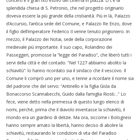
concerti e il gran rito estivo del cinema in piazza. Lì c’è la
splendida chiesa di S. Petronio, che nel progetto originario
doveva essere la più grande della cristianità. Più in là, Palazzo
d’Accursio, l’antica sede del Comune, e Palazzo Re Enzo, dove
il figlio dell’imperatore Federico II venne tenuto prigioniero. In
mezzo, il Palazzo dei Notai, sede della corporazione
medievale più importante. Il suo capo, Rolandino dei
Passeggeri, promosse la “legge del Paradiso”, che liberò tutti i
servi della città e del contado. “Nel 1227 abbiamo abolito la
schiavitù”: lo hanno ricordato sia il sindaco che il vescovo. Il
Comune li comprò uno per uno, e tenne a ricordare il nome sia
del padrone che del servo: “Antinello e la figlia Gisla da
Bonaccorso Scannabecchi, Guido dalla famiglia Riosti…” Lo
fece, viene detto nella premessa di questo lungo elenco di
nomi, perché, prima che il diavolo inventasse la schiavitù, il
mondo era un giardino di delizie. Ma ora, siccome i Bolognesi
hanno sempre amato la libertà, hanno deciso di abolire la
schiavitù, restaurando le condizioni di vita del Paradiso