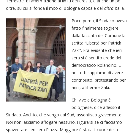
Terrestre. È l’affermazione ai limiti dell’eresia, e anche un po’
oltre, su cui si fonda il mito di Bologna capitale dell’
altra
Italia.
Poco prima, il Sindaco aveva
fatto finalmente togliere
dalla facciata del Comune la
scritta “Libertà per Patrick
Zaki”. Era evidente che ieri
sera si è sentito erede del
democratico Rolandino. E
noi tutti sappiamo di avere
contribuito, protestando per
anni, a liberare Zaki.
Chi vive a Bologna è
bolognese, dice adesso il
Sindaco. Anch’io, che vengo dal Sud, assentisco gravemente.
Noi non lasciamo affogare nessuno. Figurarsi se ci facciamo
spaventare. Ieri sera Piazza Maggiore è stata il cuore della