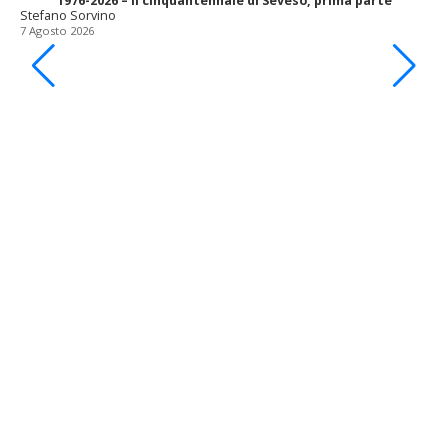
1976-2026 – il cinquantennale di Seveso, prima parte
Stefano Sorvino
7 Agosto 2026