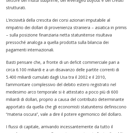
settore dei mutui subprime, dei leveraged buyout e dei crediti
strutturati.
L’incisività della crescita dei corsi azionari imputabile al
rimpatrio dei dollari di provenienza straniera – asiatica in primis
– sulla posizione finanziaria netta statunitense risultava
pressoché analoga a quella prodotta sulla bilancia dei
pagamenti internazionali.
Basti pensare che, a fronte di un deficit commerciale pari a
circa 6.100 miliardi e a un disavanzo delle partite correnti di
5.400 miliardi cumulati dagli Usa tra il 2002 e il 2010,
l’ammontare complessivo del debito estero registrato nel
medesimo arco temporale si è attestato a poco più di 600
miliardi di dollari, proprio a causa del contributo determinante
apportato da quella che gli economisti statunitensi definiscono
“materia oscura”, vale a dire il potere egemonico del dollaro.
I flussi di capitale, arrivando incessantemente da tutto il