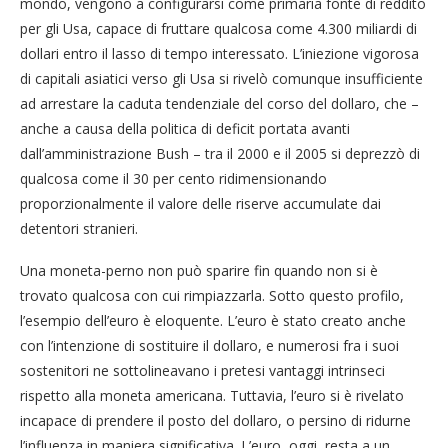
mondo, vengono a configurarsi come primaria fonte di reddito
per gli Usa, capace di fruttare qualcosa come 4.300 miliardi di
dollari entro il lasso di tempo interessato. L’iniezione vigorosa
di capitali asiatici verso gli Usa si rivelò comunque insufficiente
ad arrestare la caduta tendenziale del corso del dollaro, che –
anche a causa della politica di deficit portata avanti
dall’amministrazione Bush – tra il 2000 e il 2005 si deprezzò di
qualcosa come il 30 per cento ridimensionando
proporzionalmente il valore delle riserve accumulate dai
detentori stranieri.
Una moneta-perno non può sparire fin quando non si è
trovato qualcosa con cui rimpiazzarla. Sotto questo profilo,
l’esempio dell’euro è eloquente. L’euro è stato creato anche
con l’intenzione di sostituire il dollaro, e numerosi fra i suoi
sostenitori ne sottolineavano i pretesi vantaggi intrinseci
rispetto alla moneta americana. Tuttavia, l’euro si è rivelato
incapace di prendere il posto del dollaro, o persino di ridurne
l’influenza in maniera significativa. L’euro, oggi, resta a un