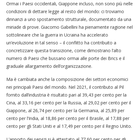
Ormai i Paesi occidentali, Giappone incluso, non sono più nelle
condizioni di dettare legge al resto del mondo: ci troviamo
dinnanzi a uno spostamento strutturale, documentato da una
miriade di prove. Giacomo Gabellini ha pienamente ragione nel
sottolineare che la guerra in Ucraina ha accelerato
un’evoluzione in tal senso – il conflitto ha contribuito a
concretizzare questa transizione, come dimostrano l’alto
numero di Paesi che bussano ormai alle porte dei Brics e il
graduale allargamento dell’organizzazione.
Ma è cambiata anche la composizione dei settori economici
nei principali Paesi del mondo. Nel 2021, il contributo al Pil
fornito dall’industria è risultato pari al 39,43 per cento per la
Cina, al 33,16 per cento per la Russia, al 29,02 per cento per il
Giappone, al 26,74 per cento per la Germania, al 25,89 per
cento per l’India, al 18,86 per cento per il Brasile, al 17,88 per
cento per gli Stati Uniti e al 17,49 per cento per il Regno Unito.
L’apporto dei servizi si è attestato al 77,60 per cento per gli