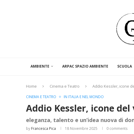
AMBIENTE
ARPAC SPAZIO AMBIENTE
SCUOLA
Home
Cinema e Teatro
Addio Kessler, icone de
CINEMA E TEATRO
IN ITALIA E NEL MONDO
Addio Kessler, icone del 
eleganza, talento e un’idea nuova di do
by
Francesca Pica
18 Novembre 2025
0 comments