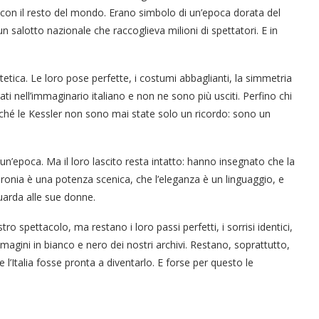
 con il resto del mondo. Erano simbolo di un’epoca dorata del
, un salotto nazionale che raccoglieva milioni di spettatori. E in
tetica. Le loro pose perfette, i costumi abbaglianti, la simmetria
ti nell’immaginario italiano e non ne sono più usciti. Perfino chi
ché le Kessler non sono mai state solo un ricordo: sono un
un’epoca. Ma il loro lascito resta intatto: hanno insegnato che la
ironia è una potenza scenica, che l’eleganza è un linguaggio, e
uarda alle sue donne.
ro spettacolo, ma restano i loro passi perfetti, i sorrisi identici,
mmagini in bianco e nero dei nostri archivi. Restano, soprattutto,
Italia fosse pronta a diventarlo. E forse per questo le