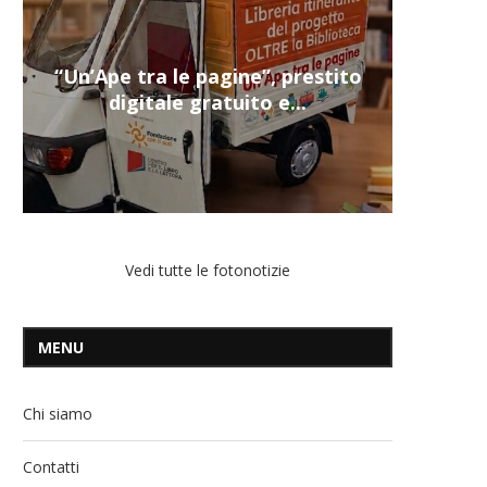
Nuovi servizi per i più fragili a
Montecalvario...
Vedi tutte le fotonotizie
MENU
Chi siamo
Contatti