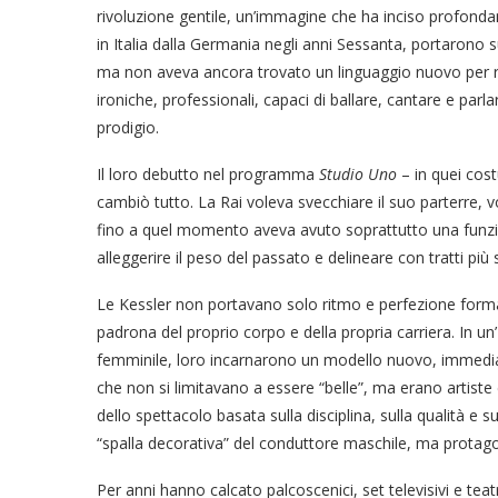
rivoluzione gentile, un’immagine che ha inciso profonda
in Italia dalla Germania negli anni Sessanta, portarono 
ma non aveva ancora trovato un linguaggio nuovo per rac
ironiche, professionali, capaci di ballare, cantare e pa
prodigio.
Il loro debutto nel programma
Studio Uno
– in quei cos
cambiò tutto. La Rai voleva svecchiare il suo parterre, vol
fino a quel momento aveva avuto soprattutto una funzi
alleggerire il peso del passato e delineare con tratti più s
Le Kessler non portavano solo ritmo e perfezione forma
padrona del proprio corpo e della propria carriera. In un’
femminile, loro incarnarono un modello nuovo, immedi
che non si limitavano a essere “belle”, ma erano artiste
dello spettacolo basata sulla disciplina, sulla qualità 
“spalla decorativa” del conduttore maschile, ma protagon
Per anni hanno calcato palcoscenici, set televisivi e teat