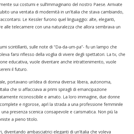
mente sui costumi e sull’immaginario del nostro Paese. Arrivate
subito una ventata di modernità in un’Italia che stava cambiando,
contarsi. Le Kessler furono quel linguaggio: alte, eleganti,
rlare alle telecamere con una naturalezza che allora sembrava un
tumi scintillanti, sulle note di “Da-da-um-pa”- fu un lampo che
eva farsi riflesso della voglia di vivere degli spettatori. La tv, che
one educativa, vuole diventare anche intrattenimento, vuole
ereni il futuro.
le, portavano un’idea di donna diversa: libera, autonoma,
Italia che si affacciava ai primi spiragli di emancipazione
atamente riconoscibile e amato. La loro immagine, due donne
 complete e rigorose, aprì la strada a una professione femminile
e su una presenza scenica consapevole e carismatica. Non più la
iste a pieno titolo.
ri, diventando ambasciatrici eleganti di un’Italia che voleva