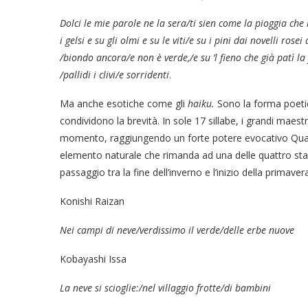
Dolci le mie parole ne la sera/ti sien come la pioggia ch
i gelsi e su gli olmi e su le viti/e su i pini dai novelli ros
/biondo ancora/e non è verde,/e su ’l fieno che già patì la fa
/pallidi i clivi/e sorridenti
.
Ma anche esotiche come gli
haiku.
Sono la forma poetic
condividono la brevità. In sole 17 sillabe, i grandi maes
momento, raggiungendo un forte potere evocativo Quasi 
elemento naturale che rimanda ad una delle quattro sta
passaggio tra la fine dell’inverno e l’inizio della primaver
Konishi Raizan
Nei campi di neve/verdissimo il verde/delle erbe nuove
Kobayashi Issa
La neve si scioglie:/nel villaggio frotte/di bambini