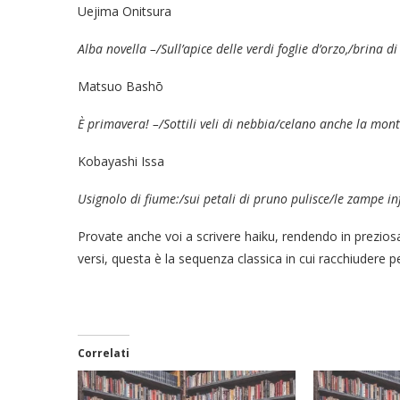
Uejima Onitsura
Alba novella –/Sull’apice delle verdi foglie d’orzo,/brina d
Matsuo Bashō
È primavera! –/Sottili veli di nebbia/celano anche la mo
Kobayashi Issa
Usignolo di fiume:/sui petali di pruno pulisce/le zampe i
Provate anche voi a scrivere haiku, rendendo in prezios
versi, questa è la sequenza classica in cui racchiudere p
Correlati