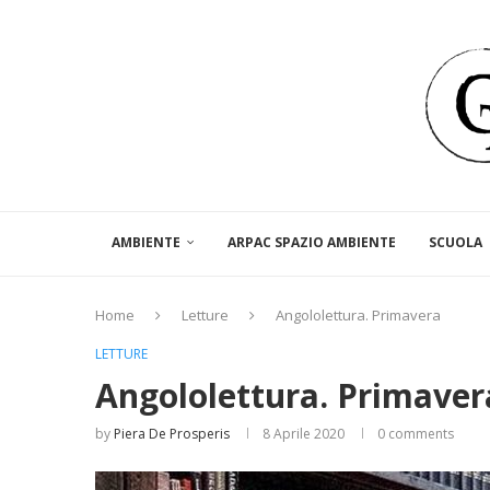
AMBIENTE
ARPAC SPAZIO AMBIENTE
SCUOLA
Home
Letture
Angololettura. Primavera
LETTURE
Angololettura. Primaver
by
Piera De Prosperis
8 Aprile 2020
0 comments