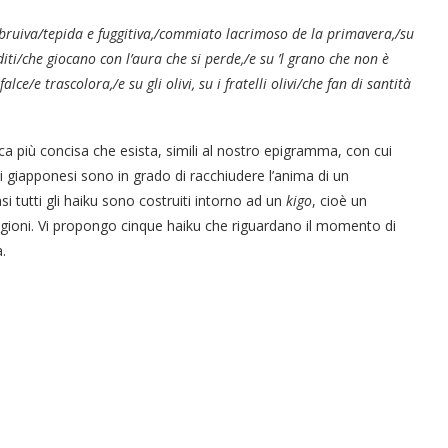
e bruiva/tepida e fuggitiva,/commiato lacrimoso de la primavera,/su
ei diti/che giocano con l’aura che si perde,/e su ’l grano che non è
lce/e trascolora,/e su gli olivi, su i fratelli olivi/che fan di santità
a più concisa che esista, simili al nostro epigramma, con cui
tri giapponesi sono in grado di racchiudere l’anima di un
tutti gli haiku sono costruiti intorno ad un
kigo
, cioè un
gioni. Vi propongo cinque haiku che riguardano il momento di
a.